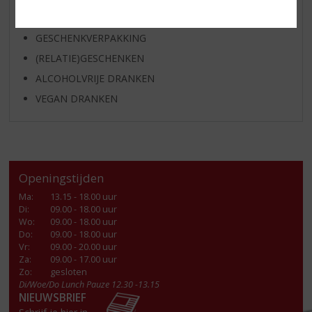
GLASWERK
GESCHENKVERPAKKING
(RELATIE)GESCHENKEN
ALCOHOLVRIJE DRANKEN
VEGAN DRANKEN
Openingstijden
Ma
:
13.15 - 18.00 uur
Di
:
09.00 - 18.00 uur
Wo
:
09.00 - 18.00 uur
Do
:
09.00 - 18.00 uur
Vr
:
09.00 - 20.00 uur
Za
:
09.00 - 17.00 uur
Zo:
gesloten
Di/Woe/Do Lunch Pauze 12.30 -13.15
NIEUWSBRIEF