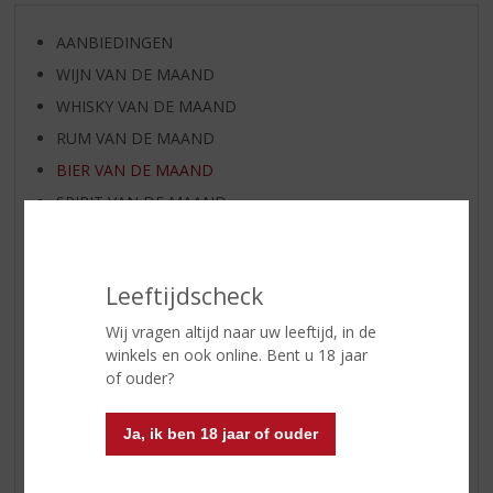
AANBIEDINGEN
WIJN VAN DE MAAND
WHISKY VAN DE MAAND
RUM VAN DE MAAND
BIER VAN DE MAAND
SPIRIT VAN DE MAAND
EXCLUSIEF TOPSLIJTER
WIJN
Leeftijdscheck
WHISKY
BIER
Wij vragen altijd naar uw leeftijd, in de
winkels en ook online. Bent u 18 jaar
APERITIEF
of ouder?
GEDISTILLEERD OVERIG
SHOTJES
Ja, ik ben 18 jaar of ouder
KANT EN KLAAR
FRISDRANK