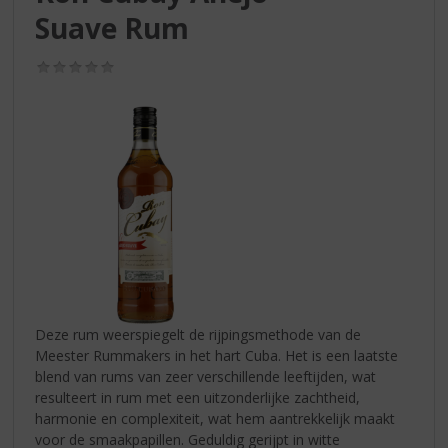
S
Suave Rum
p
r
i
(0,0
/
n
5)
g
n
a
a
r
d
e
n
a
v
i
Deze rum weerspiegelt de rijpingsmethode van de
g
Meester Rummakers in het hart Cuba. Het is een laatste
a
blend van rums van zeer verschillende leeftijden, wat
t
resulteert in rum met een uitzonderlijke zachtheid,
i
harmonie en complexiteit, wat hem aantrekkelijk maakt
e
voor de smaakpapillen. Geduldig gerijpt in witte