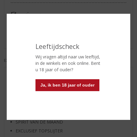
Reviews
Schrijf een review
Er zijn nog geen reviews geplaatst voor dit product
Leeftijdscheck
Wij vragen altijd naar uw leeftijd,
EXCL. BTW
INCL. BTW
in de winkels en ook online. Bent
u 18 jaar of ouder?
AANBIEDINGEN
Ja, ik ben 18 jaar of ouder
WIJN VAN DE MAAND
WHISKY VAN DE MAAND
RUM VAN DE MAAND
BIER VAN DE MAAND
SPIRIT VAN DE MAAND
EXCLUSIEF TOPSLIJTER