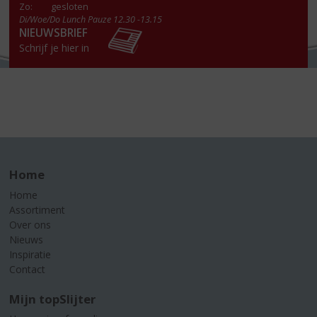
Zo:
gesloten
Di/Woe/Do Lunch Pauze 12.30 -13.15
NIEUWSBRIEF
Schrijf je hier in
Home
Home
Assortiment
Over ons
Nieuws
Inspiratie
Contact
Mijn topSlijter