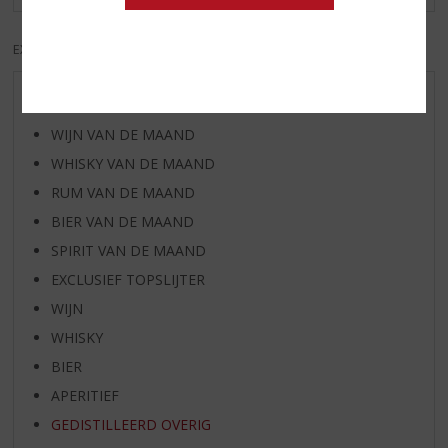
EXCL. BTW
INCL. BTW
AANBIEDINGEN
WIJN VAN DE MAAND
WHISKY VAN DE MAAND
RUM VAN DE MAAND
BIER VAN DE MAAND
SPIRIT VAN DE MAAND
EXCLUSIEF TOPSLIJTER
WIJN
WHISKY
BIER
APERITIEF
GEDISTILLEERD OVERIG