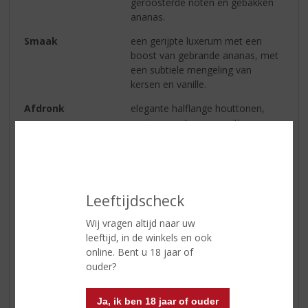
geroosterde noten en gebakken
ananas.
Smaak
een gerijpte luxerum met een
boost van gebrande ananas, met
een subtiele mengeling van
kersen en vanille.
Afdronk
elegante halflange houttonen,
rozijnaroma’s en een pittig
tropische nasmaak.
Wijn-spijs
puur of met ijs.
Serveertip
serveertemperatuur: 15 - 18 °C.
Leeftijdscheck
Wij vragen altijd naar uw
Reviews
leeftijd, in de winkels en ook
online. Bent u 18 jaar of
ouder?
Schrijf een review
Er zijn nog geen reviews geplaatst voor dit product
Ja, ik ben 18 jaar of ouder