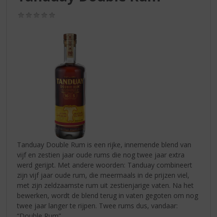
S
p
(0,0
r
/
5)
i
n
g
n
a
a
r
d
e
n
a
v
Tanduay Double Rum is een rijke, innemende blend van
i
vijf en zestien jaar oude rums die nog twee jaar extra
g
werd gerijpt. Met andere woorden: Tanduay combineert
a
zijn vijf jaar oude rum, die meermaals in de prijzen viel,
t
met zijn zeldzaamste rum uit zestienjarige vaten. Na het
i
bewerken, wordt de blend terug in vaten gegoten om nog
e
twee jaar langer te rijpen. Twee rums dus, vandaar:
“Double Rum”.