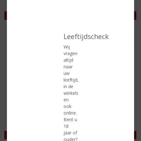
MEER INFO
MEER INFO
Leeftijdscheck
Wij
vragen
altijd
naar
uw
leeftijd,
in de
winkels
en
(
(
100 CL
100 CL
ook
4
0
Olifant Jonge Jenever
Rutte Jonge Graanjenever
online.
,
,
Jonge Jenever
5
0
Bent u
/
/
18
5
5
jaar of
)
)
ouder?