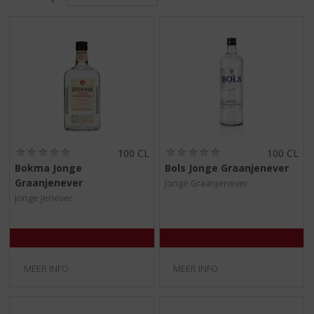
S
p
r
i
n
g
n
a
a
r
d
(
(
100 CL
100 CL
0
0
e
Bokma Jonge
Bols Jonge Graanjenever
,
,
n
Graanjenever
Jonge Graanjenever
0
0
a
/
/
Jonge Jenever
v
5
5
)
)
i
g
a
t
MEER INFO
MEER INFO
i
e