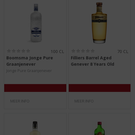
(
(
100 CL
70 CL
0
0
Boomsma Jonge Pure
Filliers Barrel Aged
,
,
Graanjenever
Genever 8 Years Old
0
0
/
/
Jonge Pure Graanjenever
5
5
)
)
MEER INFO
MEER INFO