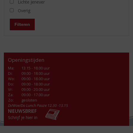
Lichte Jenever
Overig
Filteren
Openingstijden
Ma
:
13.15 - 18.00 uur
Di
:
09.00 - 18.00 uur
Wo
:
09.00 - 18.00 uur
Do
:
09.00 - 18.00 uur
Vr
:
09.00 - 20.00 uur
Za
:
09.00 - 17.00 uur
Zo:
gesloten
Di/Woe/Do Lunch Pauze 12.30 -13.15
NIEUWSBRIEF
Schrijf je hier in