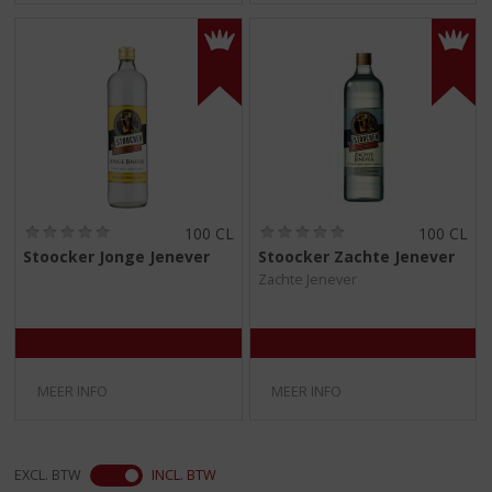
(
(
100 CL
100 CL
0
0
Stoocker Jonge Jenever
Stoocker Zachte Jenever
,
,
Zachte Jenever
0
0
/
/
5
5
)
)
MEER INFO
MEER INFO
EXCL. BTW
INCL. BTW