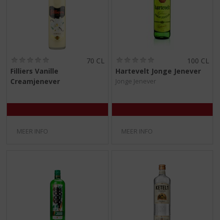
(
(
70 CL
100 CL
0
0
Filliers Vanille
Hartevelt Jonge Jenever
,
,
Creamjenever
Jonge Jenever
0
0
/
/
5
5
)
)
MEER INFO
MEER INFO