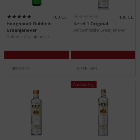
(
(
100 CL
100 CL
5
0
Hooghoudt Dubbele
Ketel 1 Original
,
,
Graanjenever
Ambachtelijke Graanjenever
0
0
/
/
Dubbele Graanjenever
5
5
)
)
MEER INFO
MEER INFO