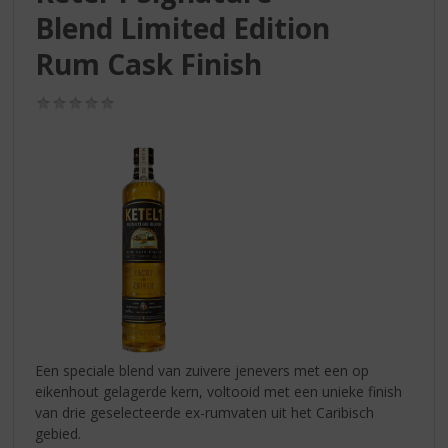
S
Blend Limited Edition
p
r
Rum Cask Finish
i
n
(0,0
g
/
n
5)
a
a
r
d
e
n
a
v
i
g
a
Een speciale blend van zuivere jenevers met een op
t
eikenhout gelagerde kern, voltooid met een unieke finish
i
van drie geselecteerde ex-rumvaten uit het Caribisch
e
gebied.