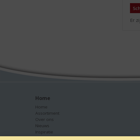
Sch
Er z
Home
Home
Assortiment
Over ons
Nieuws
Inspiratie
Contact