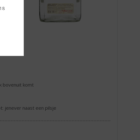
 18
jk bovenuit komt
ot: jenever naast een pilsje