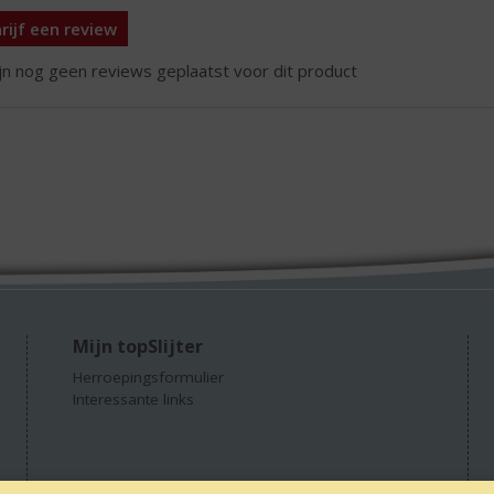
rijf een review
ijn nog geen reviews geplaatst voor dit product
Mijn topSlijter
Herroepingsformulier
Interessante links