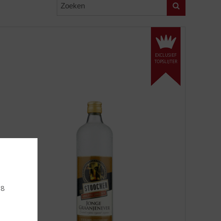
Zoeken
EXCLUSIEF
TOPSLIJTER
18