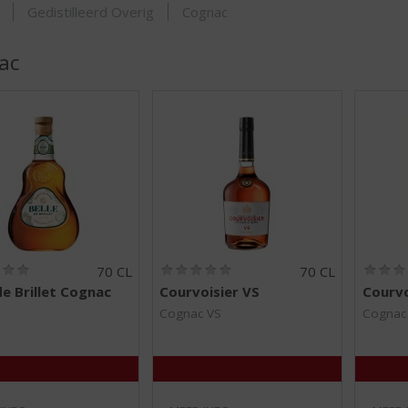
ORTIMENT
Gedistilleerd Overig
Cognac
ac
(
(
70 CL
70 CL
0
0
de Brillet Cognac
Courvoisier VS
Courvo
,
,
0
0
Cognac VS
Cognac
/
/
5
5
)
)