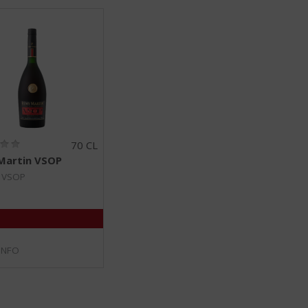
(
70 CL
0
Martin VSOP
,
0
 VSOP
/
5
)
INFO