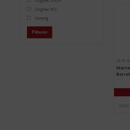
Cognac XO
Overig
Filteren
Marte
Barrel
MEER