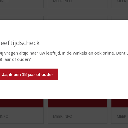
 INFO
MEER INFO
MEER 
Leeftijdscheck
ij vragen altijd naar uw leeftijd, in de winkels en ook online. Bent 
8 jaar of ouder?
(
(
70 CL
70 CL
Ja, ik ben 18 jaar of ouder
0
4
 Cognac VSOP
Godet XO Fine
Joseph
,
,
al
Champagne
0
5
Cognac
/
/
5
5
)
)
 INFO
MEER INFO
MEER 