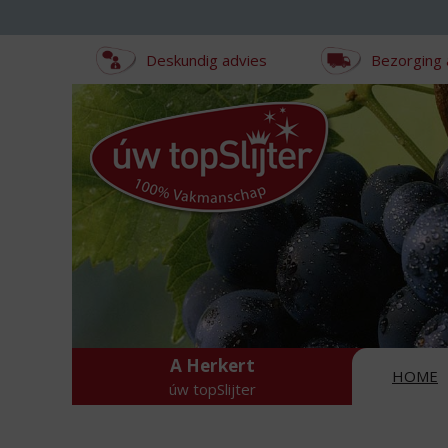
Sla
links
over
Deskundig advies
Bezorging 
S
p
r
i
n
g
n
a
a
r
d
e
i
n
A Herkert
HOME
h
úw topSlijter
o
u