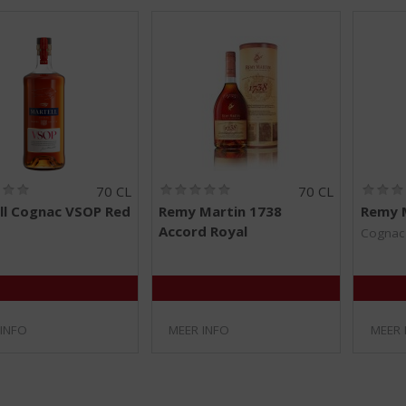
(
(
70 CL
70 CL
0
0
ll Cognac VSOP Red
Remy Martin 1738
Remy 
,
,
Accord Royal
0
0
Cognac
/
/
5
5
)
)
 INFO
MEER INFO
MEER 