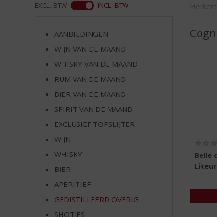
d
ASS
EXCL. BTW
INCL. BTW
Herkert
S
p
Cogn
r
AANBIEDINGEN
i
WIJN VAN DE MAAND
n
WHISKY VAN DE MAAND
g
n
RUM VAN DE MAAND
a
BIER VAN DE MAAND
a
r
SPIRIT VAN DE MAAND
d
EXCLUSIEF TOPSLIJTER
e
WIJN
n
a
WHISKY
Belle 
v
Likeur
BIER
i
g
APERITIEF
a
GEDISTILLEERD OVERIG
t
SHOTJES
i