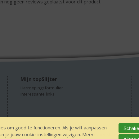
ijn nog geen reviews geplaatst voor dit product
Mijn topSlijter
Herroepingsformulier
Interessante links
es om goed te functioneren. Als je wilt aanpassen
Schakel
 je jouw cookie-instellingen wijzigen. Meer
GEEN 18 GEEN alcohol
IDIN/ITSME
sitemap
Privacy Statement
Dis