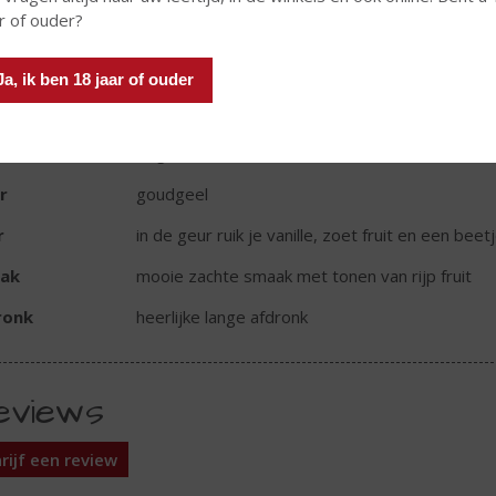
r of ouder?
d van Herkomst
Frankrijk
oud
70 CL
Ja, ik ben 18 jaar of ouder
oholpercentage
40% vol
rt cognac
Cognac VS
r
goudgeel
r
in de geur ruik je vanille, zoet fruit en een beet
ak
mooie zachte smaak met tonen van rijp fruit
ronk
heerlijke lange afdronk
eviews
rijf een review