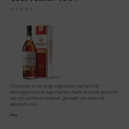
S
p
(0,0
r
/
5)
i
n
g
n
a
a
r
d
e
n
a
v
Courvoisier is het enige cognachuis dat het hele
i
fabricageproces in eigen handen heeft en wordt geroemd
g
om zijn excellente kwaliteit, gemaakt van alleen de
a
allerbeste cru’s.
t
Fles
i
e