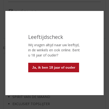
Reviews
Schrijf een review
Er zijn nog geen reviews geplaatst voor dit product
Leeftijdscheck
Wij vragen altijd naar uw leeftijd,
EXCL. BTW
INCL. BTW
in de winkels en ook online. Bent
u 18 jaar of ouder?
AANBIEDINGEN
Ja, ik ben 18 jaar of ouder
WIJN VAN DE MAAND
WHISKY VAN DE MAAND
RUM VAN DE MAAND
BIER VAN DE MAAND
SPIRIT VAN DE MAAND
EXCLUSIEF TOPSLIJTER