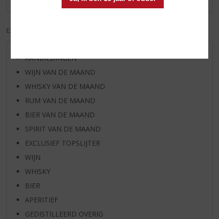
EXCL. BTW
INCL. BTW
AANBIEDINGEN
WIJN VAN DE MAAND
WHISKY VAN DE MAAND
RUM VAN DE MAAND
BIER VAN DE MAAND
SPIRIT VAN DE MAAND
EXCLUSIEF TOPSLIJTER
WIJN
WHISKY
BIER
APERITIEF
GEDISTILLEERD OVERIG