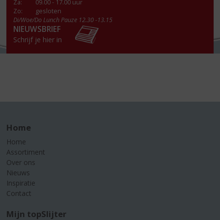
Za
:
09.00 - 17.00 uur
Zo:
gesloten
Di/Woe/Do Lunch Pauze 12.30 -13.15
NIEUWSBRIEF
Schrijf je hier in
Home
Home
Assortiment
Over ons
Nieuws
Inspiratie
Contact
Mijn topSlijter