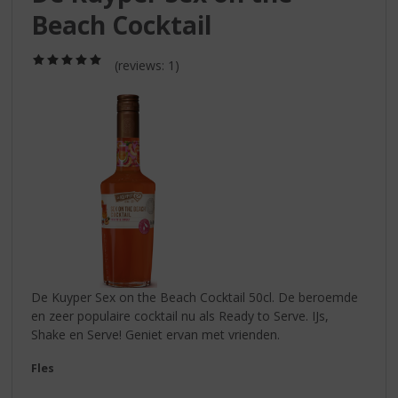
S
Beach Cocktail
p
r
i
(5,0
(reviews: 1)
/
n
5)
g
n
a
a
r
d
e
n
a
v
i
De Kuyper Sex on the Beach Cocktail 50cl. De beroemde
g
en zeer populaire cocktail nu als Ready to Serve. IJs,
a
Shake en Serve! Geniet ervan met vrienden.
t
i
Fles
e