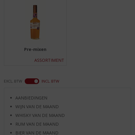
S
p
r
i
n
g
n
a
Pre-mixen
a
r
ASSORTIMENT
d
e
n
EXCL. BTW
INCL. BTW
a
v
i
AANBIEDINGEN
g
WIJN VAN DE MAAND
a
t
WHISKY VAN DE MAAND
i
RUM VAN DE MAAND
e
BIER VAN DE MAAND