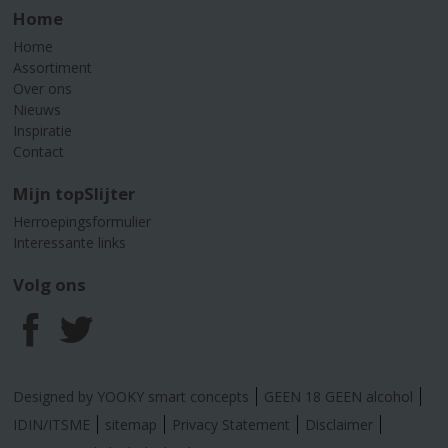
Home
Home
Assortiment
Over ons
Nieuws
Inspiratie
Contact
Mijn topSlijter
Herroepingsformulier
Interessante links
Volg ons
F
T
a
w
Designed by YOOKY smart concepts
GEEN 18 GEEN alcohol
c
i
IDIN/ITSME
sitemap
Privacy Statement
Disclaimer