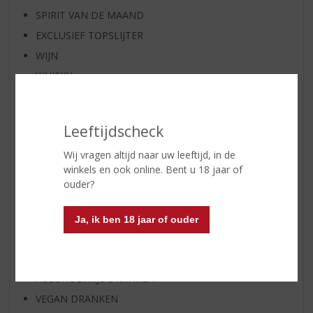
SPIRIT VAN DE MAAND
EXCLUSIEF TOPSLIJTER
WIJN
WHISKY
BIER
APERITIEF
Leeftijdscheck
GEDISTILLEERD OVERIG
Wij vragen altijd naar uw leeftijd, in de
SHOTJES
winkels en ook online. Bent u 18 jaar of
KANT EN KLAAR
ouder?
FRISDRANK
GLASWERK
Ja, ik ben 18 jaar of ouder
GESCHENKVERPAKKING
(RELATIE)GESCHENKEN
ALCOHOLVRIJE DRANKEN
VEGAN DRANKEN