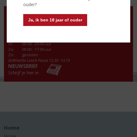
ouder?
Openingstijden
Ja, ik ben 18 jaar of ouder
Ma
:
13.15 - 18.00 uur
Di
:
09.00 - 18.00 uur
Wo
:
09.00 - 18.00 uur
Do
:
09.00 - 18.00 uur
Vr
:
09.00 - 20.00 uur
Za
:
09.00 - 17.00 uur
Zo:
gesloten
Di/Woe/Do Lunch Pauze 12.30 -13.15
NIEUWSBRIEF
Schrijf je hier in
Home
Home