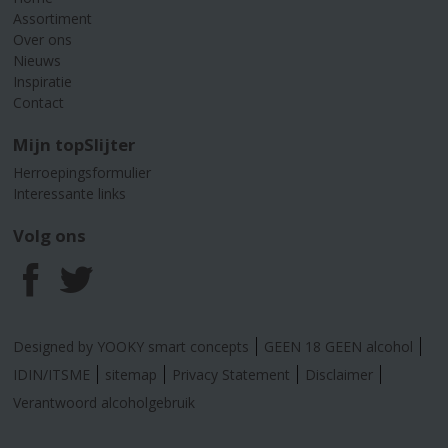
Assortiment
Over ons
Nieuws
Inspiratie
Contact
Mijn topSlijter
Herroepingsformulier
Interessante links
Volg ons
F
T
a
w
Designed by YOOKY smart concepts
GEEN 18 GEEN alcohol
c
i
IDIN/ITSME
sitemap
Privacy Statement
Disclaimer
Verantwoord alcoholgebruik
e
t