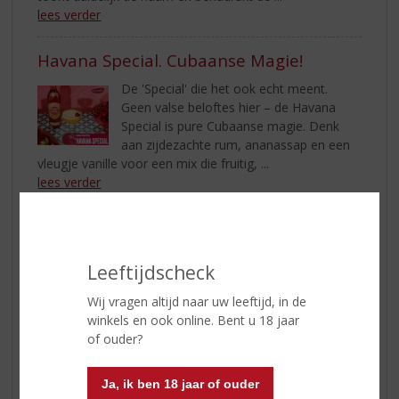
lees verder
Havana Special. Cubaanse Magie!
De 'Special' die het ook echt meent.
Geen valse beloftes hier – de Havana
Special is pure Cubaanse magie. Denk
aan zijdezachte rum, ananassap en een
vleugje vanille voor een mix die fruitig, ...
lees verder
Licor 43 Original & Ibiza 43 Spritz: Een
Wereld van Smaak!
Leeftijdscheck
Licor 43 Original is een Spaanse likeur die
bekend staat om zijn unieke en verfijnde
Wij vragen altijd naar uw leeftijd, in de
smaak, welke voortkomt uit een geheime
winkels en ook online. Bent u 18 jaar
mix van 43 ingrediënten. De zoete tonen
of ouder?
van vanille en citrus maken het ...
lees verder
Ja, ik ben 18 jaar of ouder