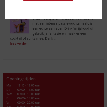
Ontdek de Verfrissende Passie van
Ghino Passionfruit Likeur!
Deze heerlijke en verfrissende likeur, vol
met een intense passievruchtsmaak, is
een echte aanrader. Drink 'm ijskoud of
gebruik je fantasie en maak er een
cocktail of spritz mee. Denk ...
lees verder
Openingstijden
Ma
:
13.15 - 18.00 uur
Di
:
09.00 - 18.00 uur
Wo
:
09.00 - 18.00 uur
Do
:
09.00 - 18.00 uur
Vr
:
09.00 - 20.00 uur
Za
:
09.00 - 17.00 uur