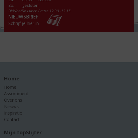
Zo:
gesloten
Di/Woe/Do Lunch Pauze 12.30 -13.15
NIEUWSBRIEF
Schrijf je hier in
Home
Home
Assortiment
Over ons
Nieuws
Inspiratie
Contact
Mijn topSlijter