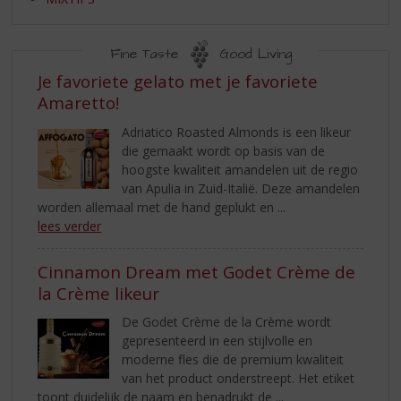
S
p
r
Fine Taste
Good Living
i
n
MIXTIPS
Je favoriete gelato met je favoriete
g
Amaretto!
n
Adriatico Roasted Almonds is een likeur
a
die gemaakt wordt op basis van de
a
hoogste kwaliteit amandelen uit de regio
r
van Apulia in Zuid-Italië. Deze amandelen
d
worden allemaal met de hand geplukt en ...
e
lees verder
n
a
v
Cinnamon Dream met Godet Crème de
i
la Crème likeur
g
a
De Godet Crème de la Crème wordt
t
gepresenteerd in een stijlvolle en
i
moderne fles die de premium kwaliteit
e
van het product onderstreept. Het etiket
toont duidelijk de naam en benadrukt de ...