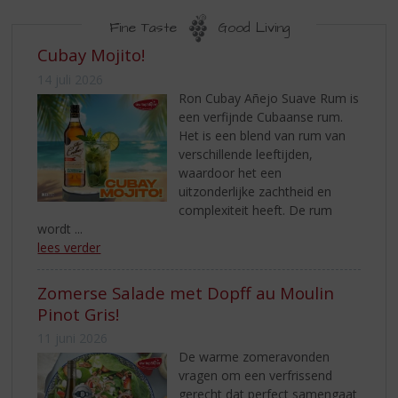
S
p
Fine Taste
Good Living
r
NIEUWS
Cubay Mojito!
i
n
14 juli 2026
g
Ron Cubay Añejo Suave Rum is
n
een verfijnde Cubaanse rum.
a
Het is een blend van rum van
a
verschillende leeftijden,
r
waardoor het een
d
uitzonderlijke zachtheid en
e
complexiteit heeft. De rum
n
wordt ...
a
lees verder
v
i
Zomerse Salade met Dopff au Moulin
g
Pinot Gris!
a
t
11 juni 2026
i
De warme zomeravonden
e
vragen om een verfrissend
gerecht dat perfect samengaat