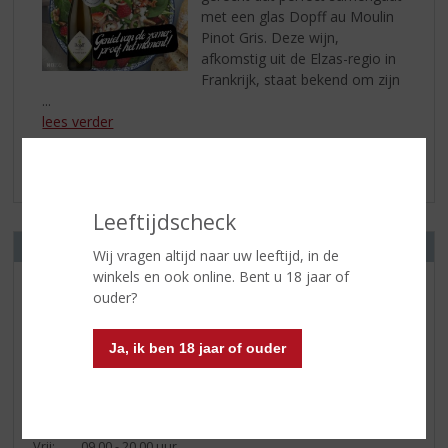
met een glas Dopff au Moulin
Pinot Gris. Deze wijn,
afkomstig uit de Elzas-regio in
Frankrijk, staat bekend om zijn
...
lees verder
Leeftijdscheck
OPENINGSTIJDEN
Wij vragen altijd naar uw leeftijd, in de
winkels en ook online. Bent u 18 jaar of
Herkert
ouder?
Zuiderzeestraatweg 134
8096 CD OLDEBROEK
Ja, ik ben 18 jaar of ouder
Ma:
13.15 - 18.00 uur
Di:
09.00 - 18.00 uur
Wo:
09.00 - 18.00 uur
Do:
09.00 - 18.00 uur
Vrij:
09.00 - 20.00 uur