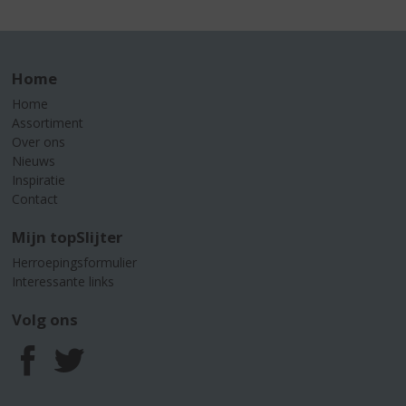
Home
Home
Assortiment
Over ons
Nieuws
Inspiratie
Contact
Mijn topSlijter
Herroepingsformulier
Interessante links
Volg ons
F
T
a
w