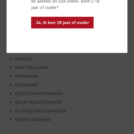
de winkels en ook online. Bent u 18
EXCLUSIEF TOPSLIJTER
jaar of ouder?
WIJN
Ja, ik ben 18 jaar of ouder
WHISKY
BIER
APERITIEF
GEDISTILLEERD OVERIG
SHOTJES
KANT EN KLAAR
FRISDRANK
GLASWERK
GESCHENKVERPAKKING
(RELATIE)GESCHENKEN
ALCOHOLVRIJE DRANKEN
VEGAN DRANKEN