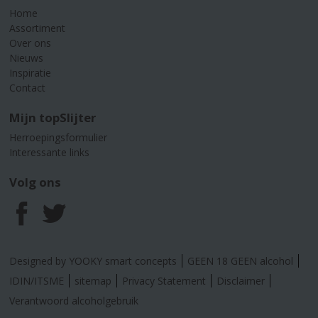
Home
Assortiment
Over ons
Nieuws
Inspiratie
Contact
Mijn topSlijter
Herroepingsformulier
Interessante links
Volg ons
F
T
a
w
Designed by YOOKY smart concepts
GEEN 18 GEEN alcohol
c
i
IDIN/ITSME
sitemap
Privacy Statement
Disclaimer
Verantwoord alcoholgebruik