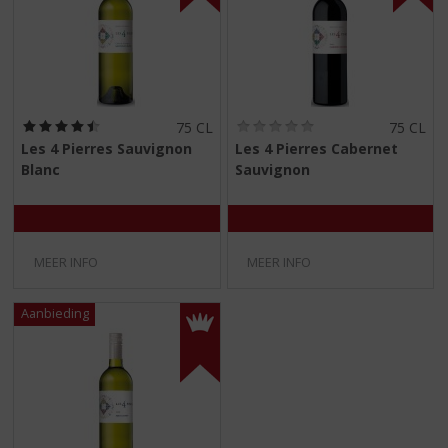
S
p
r
i
n
g
(
(
75 CL
75 CL
n
4
0
Les 4 Pierres Sauvignon
Les 4 Pierres Cabernet
a
,
,
Blanc
Sauvignon
a
5
0
/
/
r
5
5
d
)
)
e
n
MEER INFO
MEER INFO
a
v
i
g
a
t
i
e