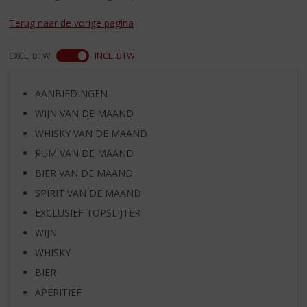
S
p
Terug naar de vorige pagina
r
i
EXCL. BTW
INCL. BTW
n
g
n
AANBIEDINGEN
a
WIJN VAN DE MAAND
a
r
WHISKY VAN DE MAAND
d
RUM VAN DE MAAND
e
BIER VAN DE MAAND
n
a
SPIRIT VAN DE MAAND
v
EXCLUSIEF TOPSLIJTER
i
g
WIJN
a
WHISKY
t
BIER
i
e
APERITIEF