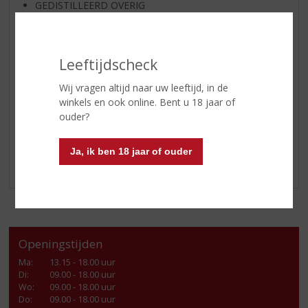
GEDISTILLEERD OVERIG
SHOTJES
KANT EN KLAAR
Leeftijdscheck
FRISDRANK
GLASWERK
Wij vragen altijd naar uw leeftijd, in de
winkels en ook online. Bent u 18 jaar of
GESCHENKVERPAKKING
ouder?
(RELATIE)GESCHENKEN
ALCOHOLVRIJE DRANKEN
Ja, ik ben 18 jaar of ouder
VEGAN DRANKEN
Openingstijden
Ma
:
13.15 - 18.00 uur
Di
:
09.00 - 18.00 uur
Wo
:
09.00 - 18.00 uur
Do
:
09.00 - 18.00 uur