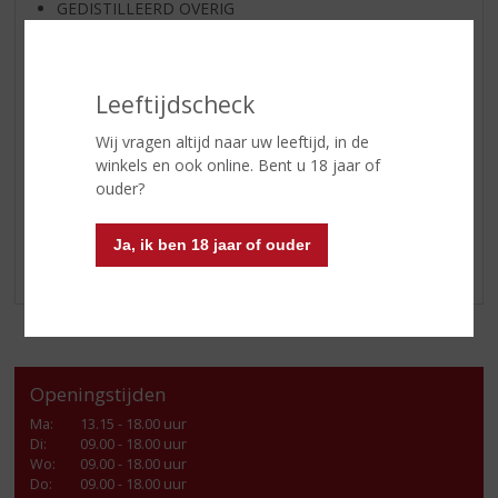
GEDISTILLEERD OVERIG
SHOTJES
KANT EN KLAAR
Leeftijdscheck
FRISDRANK
GLASWERK
Wij vragen altijd naar uw leeftijd, in de
winkels en ook online. Bent u 18 jaar of
GESCHENKVERPAKKING
ouder?
(RELATIE)GESCHENKEN
ALCOHOLVRIJE DRANKEN
Ja, ik ben 18 jaar of ouder
VEGAN DRANKEN
Openingstijden
Ma
:
13.15 - 18.00 uur
Di
:
09.00 - 18.00 uur
Wo
:
09.00 - 18.00 uur
Do
:
09.00 - 18.00 uur