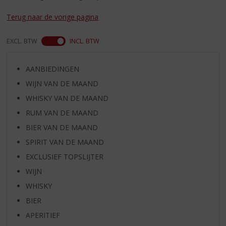
S
p
Terug naar de vorige pagina
r
i
EXCL. BTW
INCL. BTW
n
g
n
AANBIEDINGEN
a
WIJN VAN DE MAAND
a
r
WHISKY VAN DE MAAND
d
RUM VAN DE MAAND
e
BIER VAN DE MAAND
n
a
SPIRIT VAN DE MAAND
v
EXCLUSIEF TOPSLIJTER
i
g
WIJN
a
WHISKY
t
BIER
i
e
APERITIEF