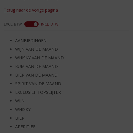
S
p
Terug naar de vorige pagina
r
i
EXCL. BTW
INCL. BTW
n
g
n
AANBIEDINGEN
a
WIJN VAN DE MAAND
a
r
WHISKY VAN DE MAAND
d
RUM VAN DE MAAND
e
BIER VAN DE MAAND
n
a
SPIRIT VAN DE MAAND
v
EXCLUSIEF TOPSLIJTER
i
g
WIJN
a
WHISKY
t
BIER
i
e
APERITIEF