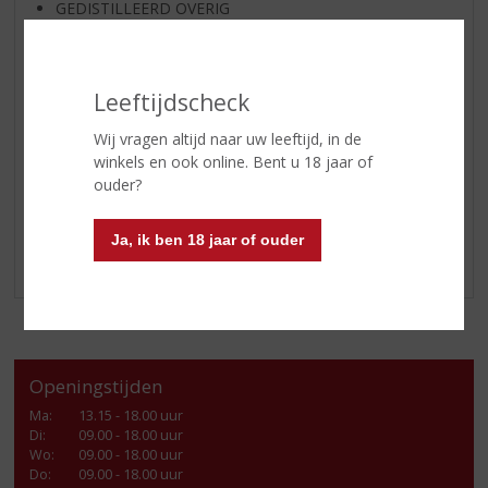
GEDISTILLEERD OVERIG
SHOTJES
KANT EN KLAAR
Leeftijdscheck
FRISDRANK
GLASWERK
Wij vragen altijd naar uw leeftijd, in de
winkels en ook online. Bent u 18 jaar of
GESCHENKVERPAKKING
ouder?
(RELATIE)GESCHENKEN
ALCOHOLVRIJE DRANKEN
Ja, ik ben 18 jaar of ouder
VEGAN DRANKEN
Openingstijden
Ma
:
13.15 - 18.00 uur
Di
:
09.00 - 18.00 uur
Wo
:
09.00 - 18.00 uur
Do
:
09.00 - 18.00 uur