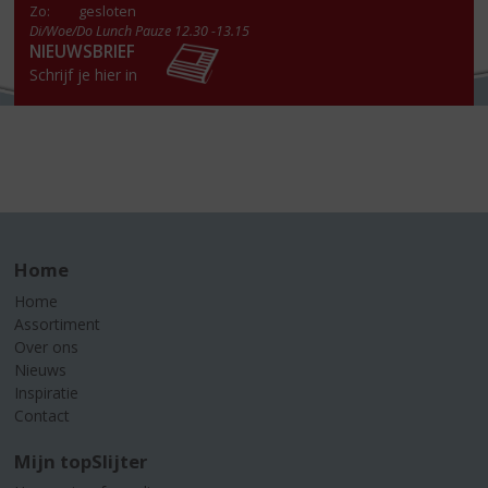
Zo:
gesloten
Di/Woe/Do Lunch Pauze 12.30 -13.15
NIEUWSBRIEF
Schrijf je hier in
Home
Home
Assortiment
Over ons
Nieuws
Inspiratie
Contact
Mijn topSlijter