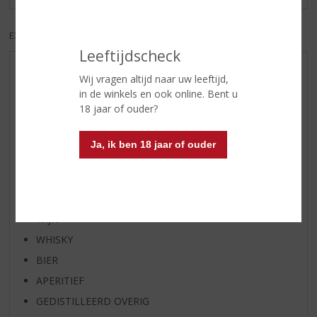
EXCL. BTW
INCL. BTW
Leeftijdscheck
AANBIEDINGEN
Wij vragen altijd naar uw leeftijd,
in de winkels en ook online. Bent u
WIJN VAN DE MAAND
18 jaar of ouder?
WHISKY VAN DE MAAND
RUM VAN DE MAAND
Ja, ik ben 18 jaar of ouder
BIER VAN DE MAAND
SPIRIT VAN DE MAAND
EXCLUSIEF TOPSLIJTER
WIJN
WHISKY
BIER
APERITIEF
GEDISTILLEERD OVERIG