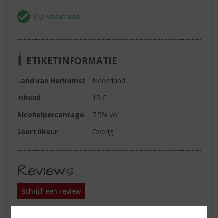
ETIKETINFORMATIE
Land van Herkomst
Nederland
Inhoud
15 CL
Alcoholpercentage
7.5% vol
Soort likeur
Overig
Reviews
Schrijf een review
Er zijn nog geen reviews geplaatst voor dit product