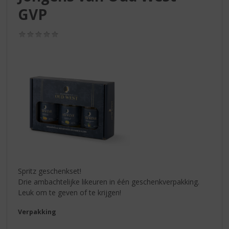
S
GVP
p
r
i
(0,0
/
n
5)
g
n
a
a
r
d
e
n
a
v
i
Spritz geschenkset!
g
Drie ambachtelijke likeuren in één geschenkverpakking.
a
Leuk om te geven of te krijgen!
t
i
Verpakking
e