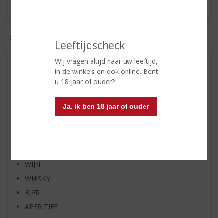
Er zijn nog geen reviews geplaatst voor dit product
EXCL. BTW
INCL. BTW
Leeftijdscheck
Wij vragen altijd naar uw leeftijd,
AANBIEDINGEN
in de winkels en ook online. Bent
WIJN VAN DE MAAND
u 18 jaar of ouder?
WHISKY VAN DE MAAND
Ja, ik ben 18 jaar of ouder
RUM VAN DE MAAND
BIER VAN DE MAAND
SPIRIT VAN DE MAAND
EXCLUSIEF TOPSLIJTER
WIJN
WHISKY
BIER
APERITIEF