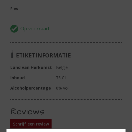
Fles
ETIKETINFORMATIE
Land van Herkomst
België
Inhoud
75 CL
Alcoholpercentage
0% vol
Reviews
Schrijf een review