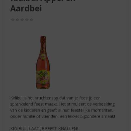
S
Aardbei
p
r
i
(0,0
/
n
5)
g
n
a
a
r
d
e
n
a
v
i
Kidibul is het vruchtensap dat van je feestje een
g
sprankelend feest maakt. Het stimuleert de verbeelding
a
van de kinderen en geeft al hun feestelijke momenten,
t
onder familie of vrienden, een lekker bijzondere smaak!
i
e
KIDIBUL, LAAT JE FEEST KNALLEN!