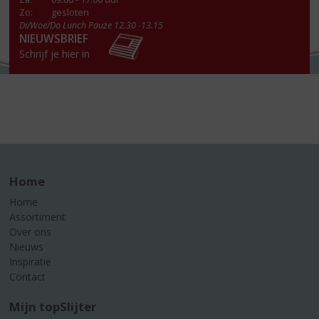
Zo:
gesloten
Di/Woe/Do Lunch Pauze 12.30 -13.15
NIEUWSBRIEF
Schrijf je hier in
Home
Home
Assortiment
Over ons
Nieuws
Inspiratie
Contact
Mijn topSlijter