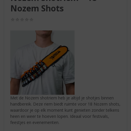
S
Nozem Shots
p
r
i
(0,0
/
n
5)
g
n
a
a
r
d
e
n
a
v
i
Met de Nozem shotriem heb je altijd je shotjes binnen
g
handbereik. Deze riem biedt ruimte voor 18 Nozem shots,
a
waardoor je op elk moment kunt genieten zonder telkens
t
heen en weer te hoeven lopen. Ideaal voor festivals,
i
feestjes en evenementen.
e