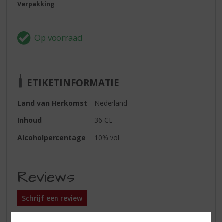
Verpakking
ETIKETINFORMATIE
Land van Herkomst
Nederland
Inhoud
36 CL
Alcoholpercentage
10% vol
Reviews
Schrijf een review
Er zijn nog geen reviews geplaatst voor dit product