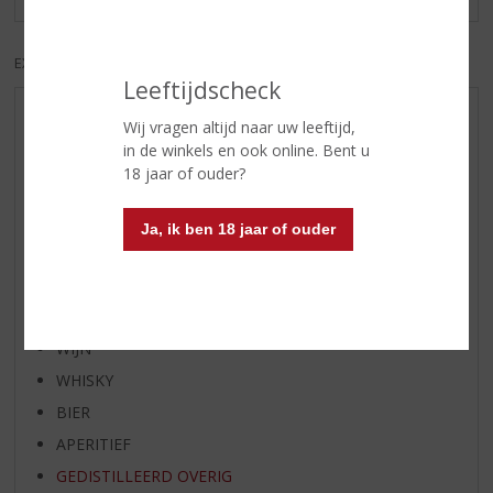
EXCL. BTW
INCL. BTW
Leeftijdscheck
AANBIEDINGEN
Wij vragen altijd naar uw leeftijd,
in de winkels en ook online. Bent u
WIJN VAN DE MAAND
18 jaar of ouder?
WHISKY VAN DE MAAND
RUM VAN DE MAAND
Ja, ik ben 18 jaar of ouder
BIER VAN DE MAAND
SPIRIT VAN DE MAAND
EXCLUSIEF TOPSLIJTER
WIJN
WHISKY
BIER
APERITIEF
GEDISTILLEERD OVERIG