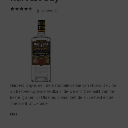
S
p
(4,5
(reviews: 1)
r
/
5)
i
n
g
n
a
a
r
d
e
n
a
v
Harvest Day is de internationale versie van Hlibny Dar, de
i
#5 bestverkopende Vodka in de wereld. Gemaakt van de
g
beste granen uit Ukraine. Ervaar zelf de zuiverheid en de
a
The Spirit of Ukraine.
t
Fles
i
e