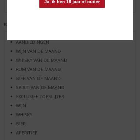
de Nederlandse prijs. Aanrader om te kopen.
Ja, ik ben 18 jaar of ouder
EXCL. BTW
INCL. BTW
AANBIEDINGEN
WIJN VAN DE MAAND
WHISKY VAN DE MAAND
RUM VAN DE MAAND
BIER VAN DE MAAND
SPIRIT VAN DE MAAND
EXCLUSIEF TOPSLIJTER
WIJN
WHISKY
BIER
APERITIEF