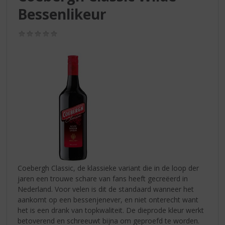
S
Bessenlikeur
p
r
i
(0,0
/
n
5)
g
n
a
a
r
d
e
n
a
v
i
Coebergh Classic, de klassieke variant die in de loop der
g
jaren een trouwe schare van fans heeft gecreëerd in
a
Nederland. Voor velen is dit de standaard wanneer het
t
aankomt op een bessenjenever, en niet onterecht want
i
het is een drank van topkwaliteit. De dieprode kleur werkt
e
betoverend en schreeuwt bijna om geproefd te worden.