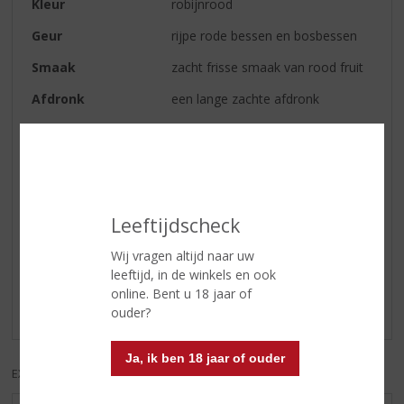
Kleur
robijnrood
Geur
rijpe rode bessen en bosbessen
Smaak
zacht frisse smaak van rood fruit
Afdronk
een lange zachte afdronk
Serveertip
als aperitief, lekker op het terras
en natuurlijk met vriendinnen
tijdens feestjes
Leeftijdscheck
Reviews
Wij vragen altijd naar uw
leeftijd, in de winkels en ook
Schrijf een review
online. Bent u 18 jaar of
Er zijn nog geen reviews geplaatst voor dit product
ouder?
Ja, ik ben 18 jaar of ouder
EXCL. BTW
INCL. BTW