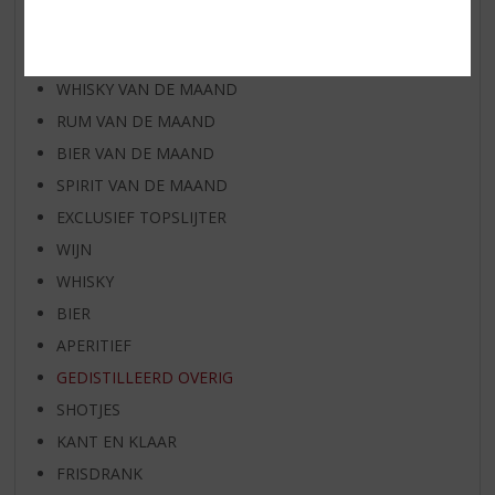
AANBIEDINGEN
WIJN VAN DE MAAND
WHISKY VAN DE MAAND
RUM VAN DE MAAND
BIER VAN DE MAAND
SPIRIT VAN DE MAAND
EXCLUSIEF TOPSLIJTER
WIJN
WHISKY
BIER
APERITIEF
GEDISTILLEERD OVERIG
SHOTJES
KANT EN KLAAR
FRISDRANK