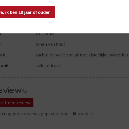
d van Herkomst
Nederland
oud
100 CL
Ja, ik ben 18 jaar of ouder
oholpercentage
35% vol
r
licht bruin
r
tonen van hout
ak
zachte en volle smaak met duidelijke invloeden
ronk
volle afdronk.
eviews
rijf een review
ijn nog geen reviews geplaatst voor dit product