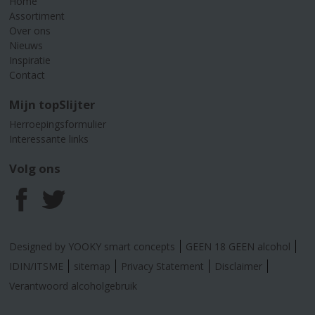
Home
Assortiment
Over ons
Nieuws
Inspiratie
Contact
Mijn topSlijter
Herroepingsformulier
Interessante links
Volg ons
F
T
a
w
Designed by YOOKY smart concepts
GEEN 18 GEEN alcohol
c
i
IDIN/ITSME
sitemap
Privacy Statement
Disclaimer
Verantwoord alcoholgebruik
e
t