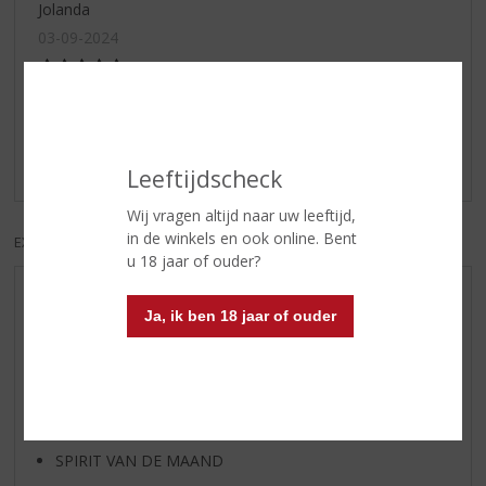
Jolanda
03-09-2024
(5,0
/
5)
lekker in de koffie
lekker in de koffie
Leeftijdscheck
Wij vragen altijd naar uw leeftijd,
in de winkels en ook online. Bent
EXCL. BTW
INCL. BTW
u 18 jaar of ouder?
AANBIEDINGEN
Ja, ik ben 18 jaar of ouder
WIJN VAN DE MAAND
WHISKY VAN DE MAAND
RUM VAN DE MAAND
BIER VAN DE MAAND
SPIRIT VAN DE MAAND