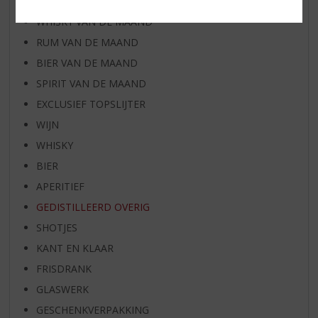
WIJN VAN DE MAAND
WHISKY VAN DE MAAND
RUM VAN DE MAAND
BIER VAN DE MAAND
SPIRIT VAN DE MAAND
EXCLUSIEF TOPSLIJTER
WIJN
WHISKY
BIER
APERITIEF
GEDISTILLEERD OVERIG
SHOTJES
KANT EN KLAAR
FRISDRANK
GLASWERK
GESCHENKVERPAKKING