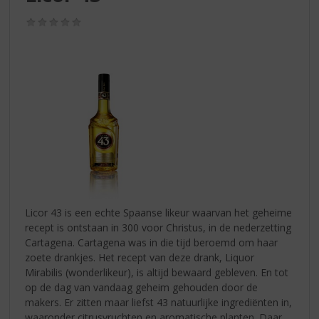
S
p
(0,0
r
/
5)
i
n
g
n
a
a
r
d
e
n
a
v
Licor 43 is een echte Spaanse likeur waarvan het geheime
i
recept is ontstaan in 300 voor Christus, in de nederzetting
g
Cartagena. Cartagena was in die tijd beroemd om haar
a
zoete drankjes. Het recept van deze drank, Liquor
t
Mirabilis (wonderlikeur), is altijd bewaard gebleven. En tot
i
op de dag van vandaag geheim gehouden door de
e
makers. Er zitten maar liefst 43 natuurlijke ingrediënten in,
waaronder citrusvruchten en aromatische planten. Daar