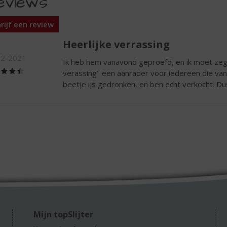
eviews
rijf een review
Heerlijke verrassing
12-2021
Ik heb hem vanavond geproefd, en ik moet zegg
(4,5
verassing" een aanrader voor iedereen die van
/
beetje ijs gedronken, en ben echt verkocht. Dus,
5)
Mijn topSlijter