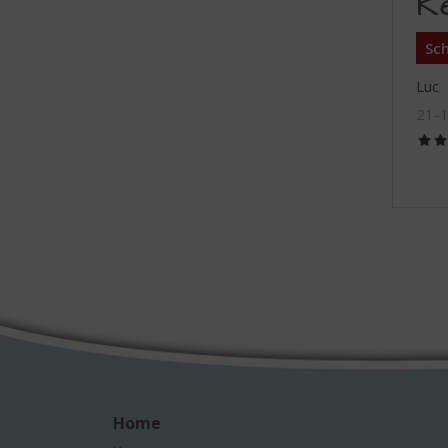
R
Sch
Luc
21-
Home