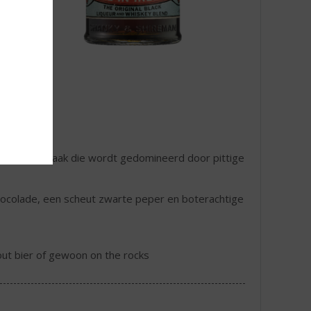
pachtige smaak die wordt gedomineerd door pittige
chocolade, een scheut zwarte peper en boterachtige
Stout bier of gewoon on the rocks