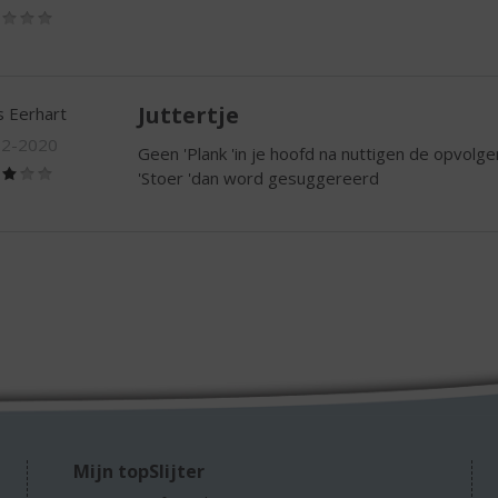
(2,0
/
5)
Juttertje
 Eerhart
02-2020
Geen 'Plank 'in je hoofd na nuttigen de opvolg
(3,0
'Stoer 'dan word gesuggereerd
/
5)
Mijn topSlijter