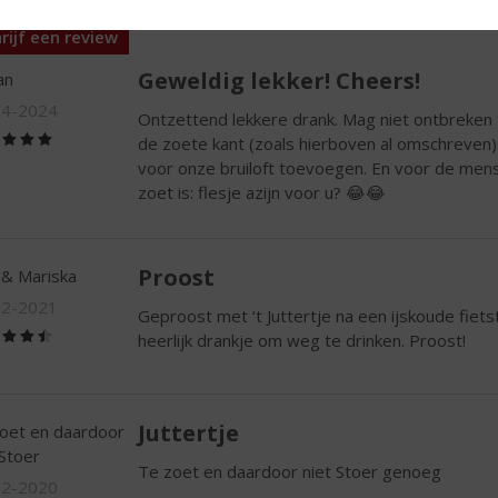
rijf een review
Geweldig lekker! Cheers!
an
04-2024
Ontzettend lekkere drank. Mag niet ontbreken t
(5,0
de zoete kant (zoals hierboven al omschreven
/
voor onze bruiloft toevoegen. En voor de mens
5)
zoet is: flesje azijn voor u? 😂😂
Proost
 & Mariska
02-2021
Geproost met ‘t Juttertje na een ijskoude fiets
(4,5
heerlijk drankje om weg te drinken. Proost!
/
5)
Juttertje
oet en daardoor
 Stoer
Te zoet en daardoor niet Stoer genoeg
02-2020