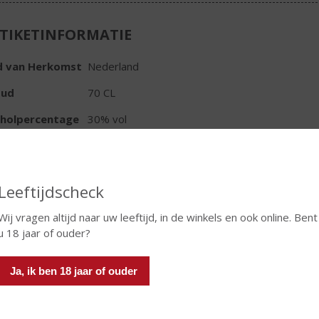
TIKETINFORMATIE
d van Herkomst
Nederland
oud
70 CL
oholpercentage
30% vol
t bitter
Kruidenbitter
r
bruin
Leeftijdscheck
r
milde zoete aroma's
Wij vragen altijd naar uw leeftijd, in de winkels en ook online. Bent
ak
zachte zoete smaak gecreëerd met 14 verschil
u 18 jaar of ouder?
ronk
lange zachte afdronk
Ja, ik ben 18 jaar of ouder
eviews