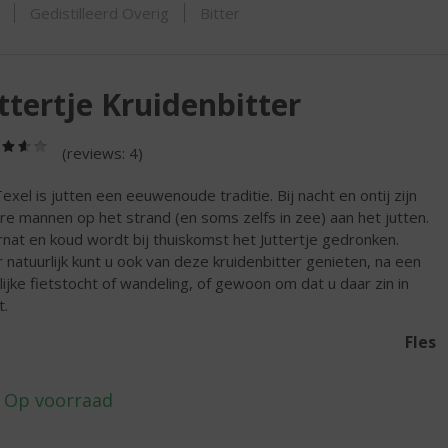
ORTIMENT
Gedistilleerd Overig
Bitter
ttertje Kruidenbitter
(3,6
(reviews: 4)
/
5)
exel is jutten een eeuwenoude traditie. Bij nacht en ontij zijn
re mannen op het strand (en soms zelfs in zee) aan het jutten.
nat en koud wordt bij thuiskomst het Juttertje gedronken.
 natuurlijk kunt u ook van deze kruidenbitter genieten, na een
lijke fietstocht of wandeling, of gewoon om dat u daar zin in
t.
Fles