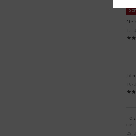
Sch
Stef
12-
John
10-
Te z
niet
29-