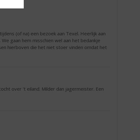
ijdens (of na) een bezoek aan Texel. Heerlijk aan
). We gaan hem misschien wel aan het bedankje
en hierboven die het niet stoer vinden omdat het
tocht over ‘t eiland. Milder dan jagermeister. Een