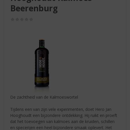
S
Beerenburg
p
r
i
(0,0
/
n
5)
g
n
a
a
r
d
e
n
a
v
i
De zachtheid van de Kalmoeswortel
g
a
Tijdens een van zijn vele experimenten, doet Hero Jan
t
Hooghoudt een bijzondere ontdekking. Hij ruikt en proeft
i
dat het toevoegen van kalmoes aan de kruiden, schillen
e
en specerijen een heel bijzondere smaak oplevert. Het