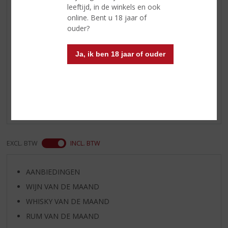
Beerenburg
leeftijd, in de winkels en ook
Meng de delen in een
online. Bent u 18 jaar of
longdrinkglas en genieten maar!
ouder?
Ja, ik ben 18 jaar of ouder
Reviews
Schrijf een review
Er zijn nog geen reviews geplaatst voor dit product
EXCL. BTW
INCL. BTW
AANBIEDINGEN
WIJN VAN DE MAAND
WHISKY VAN DE MAAND
RUM VAN DE MAAND