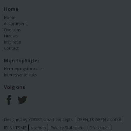
Home
Home
Assortiment
Over ons
Nieuws
Inspiratie
Contact
Mijn topSlijter
Herroepingsformulier
Interessante links
Volg ons
F
T
a
w
Designed by YOOKY smart concepts
GEEN 18 GEEN alcohol
c
i
IDIN/ITSME
sitemap
Privacy Statement
Disclaimer