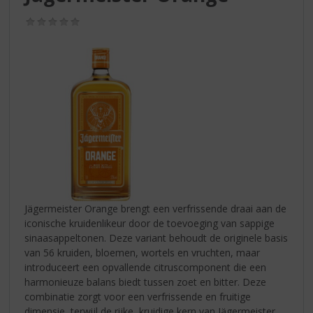
S
p
(0,0
r
/
5)
i
n
g
n
a
a
r
d
e
n
a
v
Jägermeister Orange brengt een verfrissende draai aan de
i
iconische kruidenlikeur door de toevoeging van sappige
g
sinaasappeltonen. Deze variant behoudt de originele basis
a
van 56 kruiden, bloemen, wortels en vruchten, maar
t
introduceert een opvallende citruscomponent die een
i
harmonieuze balans biedt tussen zoet en bitter. Deze
e
combinatie zorgt voor een verfrissende en fruitige
dimensie, terwijl de rijke, kruidige kern van Jägermeister