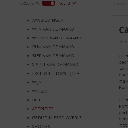
d
ASS
EXCL. BTW
INCL. BTW
Herkert
S
p
r
AANBIEDINGEN
i
Cá
WIJN VAN DE MAAND
n
WHISKY VAN DE MAAND
g
n
RUM VAN DE MAAND
a
BIER VAN DE MAAND
Cále
a
bedr
r
SPIRIT VAN DE MAAND
kwal
d
EXCLUSIEF TOPSLIJTER
door
e
mark
WIJN
n
Port
a
WHISKY
v
BIER
Cale
i
Port
g
APERITIEF
port
a
GEDISTILLEERD OVERIG
een 
t
met t
SHOTJES
i