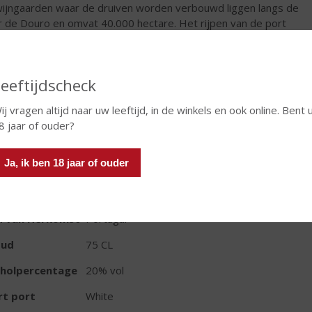
ijngaarden waar de druiven worden verbouwd liggen langs de
er de Douro en omvat 40.000 hectare. Het rijpen van de port
t plaats in eikenhouten vaten in de kelders van Vila Nova de
.
Fles
eeftijdscheck
ij vragen altijd naar uw leeftijd, in de winkels en ook online. Bent 
8 jaar of ouder?
Ja, ik ben 18 jaar of ouder
TIKETINFORMATIE
d van Herkomst
Portugal
oud
75 CL
oholpercentage
20% vol
rt port
White