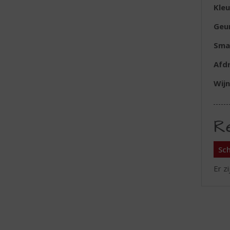
Kleu
Geu
Sma
Afd
Wijn
R
Sch
Er z