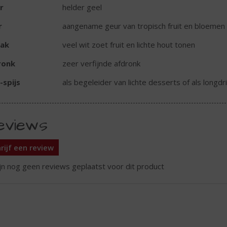
r
helder geel
r
aangename geur van tropisch fruit en bloemen
ak
veel wit zoet fruit en lichte hout tonen
ronk
zeer verfijnde afdronk
-spijs
als begeleider van lichte desserts of als longdri
eviews
rijf een review
ijn nog geen reviews geplaatst voor dit product