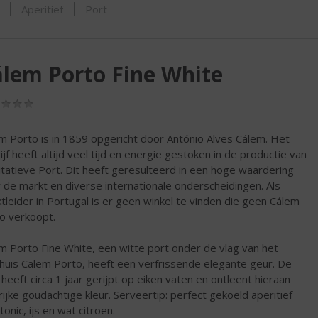
ORTIMENT
Aperitief
Port
lem Porto Fine White
(0,0
/
5)
m Porto is in 1859 opgericht door António Alves Cálem. Het
ijf heeft altijd veel tijd en energie gestoken in de productie van
itatieve Port. Dit heeft geresulteerd in een hoge waardering
 de markt en diverse internationale onderscheidingen. Als
tleider in Portugal is er geen winkel te vinden die geen Cálem
o verkoopt.
m Porto Fine White, een witte port onder de vlag van het
huis Calem Porto, heeft een verfrissende elegante geur. De
 heeft circa 1 jaar gerijpt op eiken vaten en ontleent hieraan
rijke goudachtige kleur. Serveertip: perfect gekoeld aperitief
onic, ijs en wat citroen.