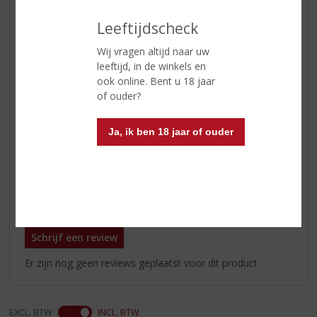
afdronk
Leeftijdscheck
Wijn-spijs
erg lekker bij desserts met
Wij vragen altijd naar uw
karamel, koffie, abrikoos en
leeftijd, in de winkels en
gedroogd fruit of tiramisu,
ook online. Bent u 18 jaar
hazelnoot, schuimgebak en brie
of ouder?
kazen
Serveertip
serveren tussen 12-14 ºC, na
Ja, ik ben 18 jaar of ouder
opening binnen 2-4 maanden
drinken
Reviews
Schrijf een review
Er zijn nog geen reviews geplaatst voor dit product
EXCL. BTW
INCL. BTW