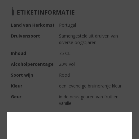
ETIKETINFORMATIE
Land van Herkomst
Portugal
Druivensoort
Samengesteld uit druiven van
diverse oogstjaren
Inhoud
75 CL
Alcoholpercentage
20% vol
Soort wijn
Rood
Kleur
een levendige bruinoranje kleur
Geur
in de neus geuren van fruit en
vanille
Smaak
zachtzoet met tonen van
gedroogd fruit
Afdronk
lang en romig met een vleugje
peper geeft dit een licht pittige