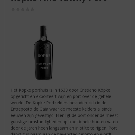
S
p
(0,0
r
/
5)
i
n
g
n
a
a
r
d
e
n
a
v
Het Kopke porthuis is in 1638 door Cristiano Köpke
i
opgericht en exporteert wijn en port over de gehele
g
wereld. De Kopke Portkelders bevinden zich in de
a
Entreposto de Gaia waar de meeste kelders al sinds
t
eeuwen zijn gevestigd. Hier ligt de port onder de meest
i
gunstige omstandigheden op traditionele houten vaten
e
door de jaren heen langzaam en in stilte te rijpen. Port
dankt zijn naam aan de havenstad Oporto en wordt