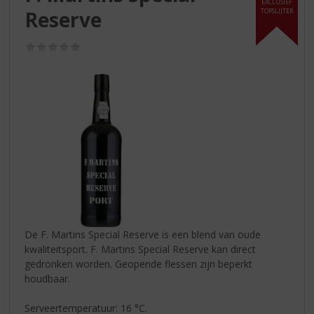
S
EXCLUSIEF
Reserve
TOPSLIJTER
p
r
i
(0,0
/
n
5)
g
n
a
a
r
d
e
n
a
v
i
De F. Martins Special Reserve is een blend van oude
g
kwaliteitsport. F. Martins Special Reserve kan direct
a
gedronken worden. Geopende flessen zijn beperkt
t
houdbaar.
i
e
Serveertemperatuur: 16 °C.