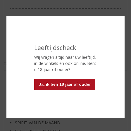
Reviews
Schrijf een review
Er zijn nog geen reviews geplaatst voor dit product
Leeftijdscheck
Wij vragen altijd naar uw leeftijd,
in de winkels en ook online. Bent
EXCL. BTW
INCL. BTW
u 18 jaar of ouder?
AANBIEDINGEN
Ja, ik ben 18 jaar of ouder
WIJN VAN DE MAAND
WHISKY VAN DE MAAND
RUM VAN DE MAAND
BIER VAN DE MAAND
SPIRIT VAN DE MAAND