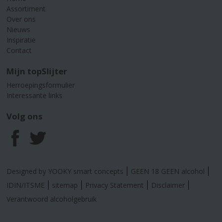
Assortiment
Over ons
Nieuws
Inspiratie
Contact
Mijn topSlijter
Herroepingsformulier
Interessante links
Volg ons
F
T
a
w
Designed by YOOKY smart concepts
GEEN 18 GEEN alcohol
c
i
IDIN/ITSME
sitemap
Privacy Statement
Disclaimer
Verantwoord alcoholgebruik
e
t