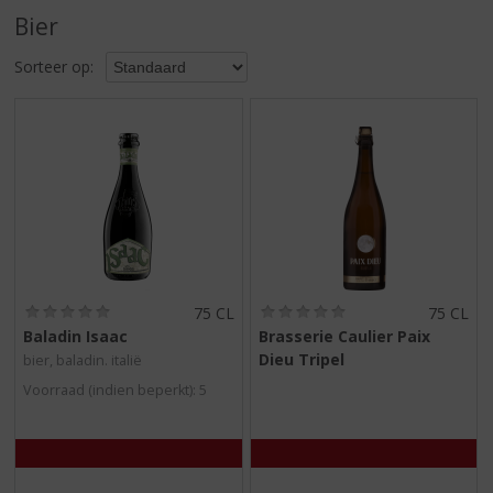
S
Bier
p
r
Sorteer op:
i
n
g
n
a
a
r
d
e
n
a
(
(
75 CL
75 CL
v
0
0
Baladin Isaac
Brasserie Caulier Paix
,
,
i
Dieu Tripel
bier, baladin. italië
0
0
g
/
/
Voorraad (indien beperkt): 5
a
5
5
)
)
t
i
e