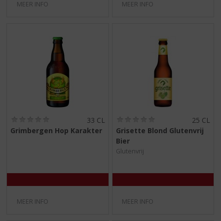
MEER INFO
MEER INFO
(
(
33 CL
25 CL
0
0
Grimbergen Hop Karakter
Grisette Blond Glutenvrij
,
,
Bier
0
0
/
/
Glutenvrij
5
5
)
)
MEER INFO
MEER INFO