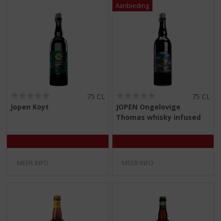
(
(
75 CL
75 CL
0
0
Jopen Koyt
JOPEN Ongelovige
,
,
Thomas whisky infused
0
0
/
/
5
5
)
)
MEER INFO
MEER INFO