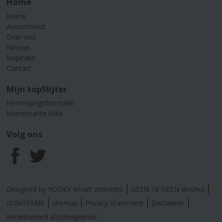
Home
Home
Assortiment
Over ons
Nieuws
Inspiratie
Contact
Mijn topSlijter
Herroepingsformulier
Interessante links
Volg ons
F
T
a
w
Designed by YOOKY smart concepts
GEEN 18 GEEN alcohol
c
i
IDIN/ITSME
sitemap
Privacy Statement
Disclaimer
Verantwoord alcoholgebruik