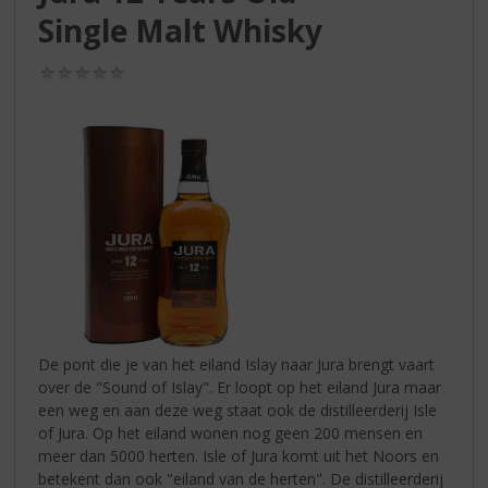
S
Single Malt Whisky
p
r
i
(0,0
/
n
5)
g
n
a
a
r
d
e
n
a
v
i
De pont die je van het eiland Islay naar Jura brengt vaart
g
over de "Sound of Islay". Er loopt op het eiland Jura maar
a
een weg en aan deze weg staat ook de distilleerderij Isle
t
of Jura. Op het eiland wonen nog geen 200 mensen en
i
meer dan 5000 herten. Isle of Jura komt uit het Noors en
e
betekent dan ook "eiland van de herten". De distilleerderij