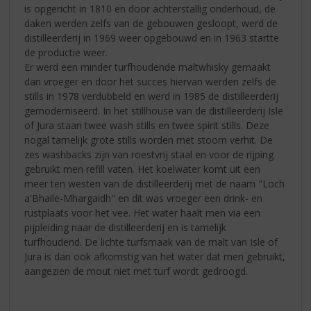
is opgericht in 1810 en door achterstallig onderhoud, de
daken werden zelfs van de gebouwen gesloopt, werd de
distilleerderij in 1969 weer opgebouwd en in 1963 startte
de productie weer.
Er werd een minder turfhoudende maltwhisky gemaakt
dan vroeger en door het succes hiervan werden zelfs de
stills in 1978 verdubbeld en werd in 1985 de distilleerderij
gemoderniseerd. In het stillhouse van de distilleerderij Isle
of Jura staan twee wash stills en twee spirit stills. Deze
nogal tamelijk grote stills worden met stoom verhit. De
zes washbacks zijn van roestvrij staal en voor de rijping
gebruikt men refill vaten. Het koelwater komt uit een
meer ten westen van de distilleerderij met de naam "Loch
a'Bhaile-Mhargaidh" en dit was vroeger een drink- en
rustplaats voor het vee. Het water haalt men via een
pijpleiding naar de distilleerderij en is tamelijk
turfhoudend. De lichte turfsmaak van de malt van Isle of
Jura is dan ook afkomstig van het water dat men gebruikt,
aangezien de mout niet met turf wordt gedroogd.