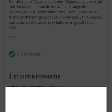
De Isle of Jura 12 years old is een 12 jaar oude Jura single
malt en onderdeel van de nieuwe core range die
halverwege 2018 geïntroduceerd is. Deze 12 jaar oude
Islands malt heeft gerijpt in een combinatie van American
oak casks en Oloroso sherry butts en is gebotteld op
40%.
Fles
ETIKETINFORMATIE
Land van Herkomst
Schotland
Inhoud
70 CL
Alcoholpercentage
40% vol