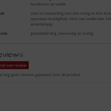
hazelnoten en vanille
ak
zoet en moutachtig met een romig en licht bote
speculaas-kruidigheid. Hints van vanillecake. En
amandelspijs
ronk
gemiddeld lang, eenvoudig en zoetig
eviews
rijf een review
ijn nog geen reviews geplaatst voor dit product