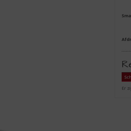
Sma
Afd
R
Sch
Er z