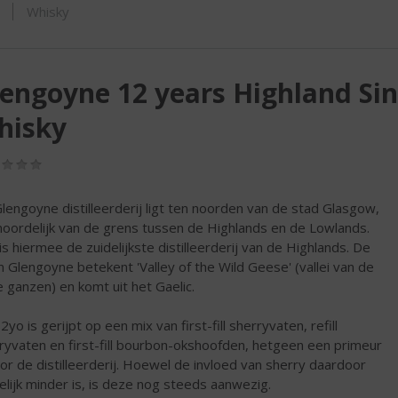
ORTIMENT
Whisky
engoyne 12 years Highland Sin
hisky
(0,0
/
5)
lengoyne distilleerderij ligt ten noorden van de stad Glasgow,
noordelijk van de grens tussen de Highlands en de Lowlands.
is hiermee de zuidelijkste distilleerderij van de Highlands. De
 Glengoyne betekent 'Valley of the Wild Geese' (vallei van de
e ganzen) en komt uit het Gaelic.
yo is gerijpt op een mix van first-fill sherryvaten, refill
ryvaten en first-fill bourbon-okshoofden, hetgeen een primeur
oor de distilleerderij. Hoewel de invloed van sherry daardoor
lijk minder is, is deze nog steeds aanwezig.