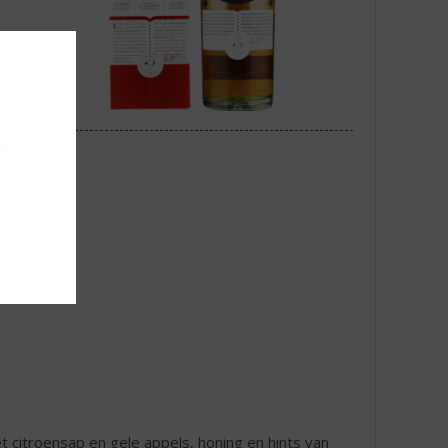
u
 citroensap en gele appels, honing en hints van