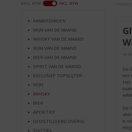
d
ASS
EXCL. BTW
INCL. BTW
Herkert
S
p
r
AANBIEDINGEN
i
Gl
WIJN VAN DE MAAND
n
WHISKY VAN DE MAAND
W
g
n
RUM VAN DE MAAND
a
BIER VAN DE MAAND
a
r
SPIRIT VAN DE MAAND
De G
d
net 
EXCLUSIEF TOPSLIJTER
e
Het 
WIJN
n
naam
a
WHISKY
wild
v
BIER
i
De 12
g
APERITIEF
sher
a
is v
GEDISTILLEERD OVERIG
t
moge
SHOTJES
i