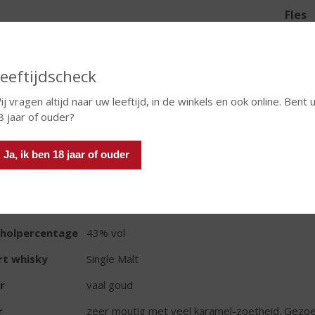
Fles
eeftijdscheck
ij vragen altijd naar uw leeftijd, in de winkels en ook online. Bent 
8 jaar of ouder?
TIKETINFORMATIE
d van Herkomst
Schotland
Ja, ik ben 18 jaar of ouder
io
Hooglanden
oud
70 CL
oholpercentage
43% vol
rt whisky
Single Malt
r
vaal goud
r
zeer moutig met veel karamel-zoetheid. Gezoet