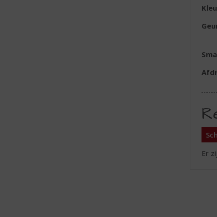
Kleu
Geu
Sma
Afd
R
Sch
Er z