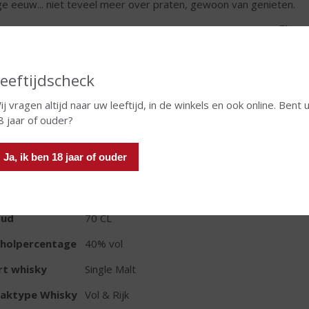
ge eeuw... niet teveel meer over praten, gewoon van genieten.
Fles
eeftijdscheck
ij vragen altijd naar uw leeftijd, in de winkels en ook online. Bent 
8 jaar of ouder?
TIKETINFORMATIE
Ja, ik ben 18 jaar of ouder
d van Herkomst
Schotland
io
Speyside
oud
70 CL
oholpercentage
40% vol
rt whisky
Single Malt
aktype Whisky
Vol & Rijk