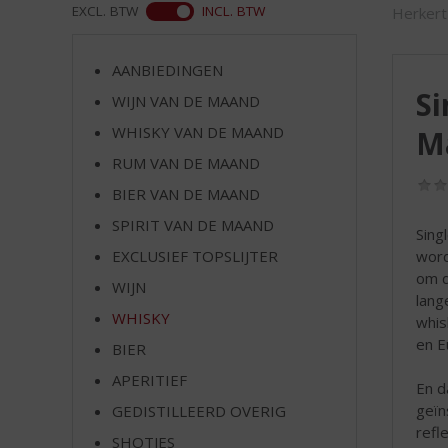
d
ASS
EXCL. BTW
INCL. BTW
Herkert
S
p
r
AANBIEDINGEN
i
Si
WIJN VAN DE MAAND
n
WHISKY VAN DE MAAND
M
g
n
RUM VAN DE MAAND
a
BIER VAN DE MAAND
a
r
SPIRIT VAN DE MAAND
Sing
d
word
EXCLUSIEF TOPSLIJTER
e
om d
WIJN
n
lang
a
WHISKY
whis
v
en E
BIER
i
g
APERITIEF
En d
a
geïn
GEDISTILLEERD OVERIG
t
refl
SHOTJES
i