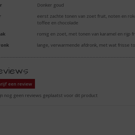
r
Donker goud
r
eerst zachte tonen van zoet fruit, noten en roke
toffee en chocolade
ak
romig en zoet, met tonen van karamel en rijp fr
ronk
lange, verwarmende afdronk, met wat frisse t
eviews
rijf een review
ijn nog geen reviews geplaatst voor dit product