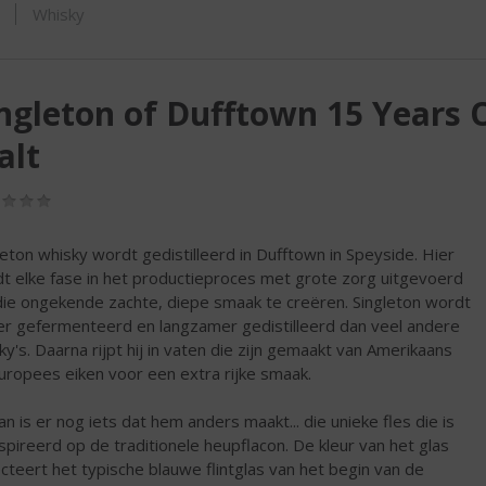
ORTIMENT
Whisky
ngleton of Dufftown 15 Years O
alt
(0,0
/
5)
leton whisky wordt gedistilleerd in Dufftown in Speyside. Hier
t elke fase in het productieproces met grote zorg uitgevoerd
ie ongekende zachte, diepe smaak te creëren. Singleton wordt
er gefermenteerd en langzamer gedistilleerd dan veel andere
ky's. Daarna rijpt hij in vaten die zijn gemaakt van Amerikaans
uropees eiken voor een extra rijke smaak.
an is er nog iets dat hem anders maakt... die unieke fles die is
spireerd op de traditionele heupflacon. De kleur van het glas
ecteert het typische blauwe flintglas van het begin van de