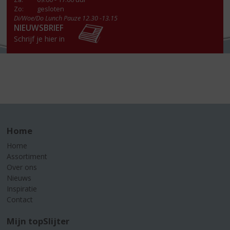
Zo:
gesloten
Di/Woe/Do Lunch Pauze 12.30 -13.15
NIEUWSBRIEF
Schrijf je hier in
Home
Home
Assortiment
Over ons
Nieuws
Inspiratie
Contact
Mijn topSlijter