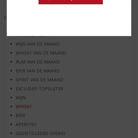
EXCL. BTW
INCL. BTW
AANBIEDINGEN
WIJN VAN DE MAAND
WHISKY VAN DE MAAND
RUM VAN DE MAAND
BIER VAN DE MAAND
SPIRIT VAN DE MAAND
EXCLUSIEF TOPSLIJTER
WIJN
WHISKY
BIER
APERITIEF
GEDISTILLEERD OVERIG