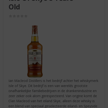
S
Old
p
r
i
(0,0
/
n
5)
g
n
a
a
r
d
e
n
a
v
i
Ian Macleod Distillers is het bedrijf achter het whiskymerk
g
Isle of Skye. Dit bedrijf is een van werelds grootste
a
onafhankelijke familiebedrijven in de drankenindustrie en
t
zeer zeker ook alom gerespecteerd. Van origine komt de
i
Clan Macleod van het eiland Skye, alleen deze whisky is
e
een blend van speciaal geselecteerde eiland- en Speyside