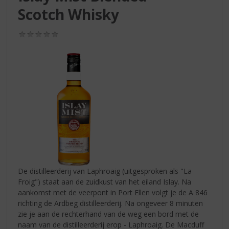
S
Scotch Whisky
p
r
i
(0,0
/
n
5)
g
n
a
a
r
d
e
n
a
v
i
De distilleerderij van Laphroaig (uitgesproken als "La
g
Froig") staat aan de zuidkust van het eiland Islay. Na
a
aankomst met de veerpont in Port Ellen volgt je de A 846
t
richting de Ardbeg distilleerderij. Na ongeveer 8 minuten
i
zie je aan de rechterhand van de weg een bord met de
e
naam van de distilleerderij erop - Laphroaig. De Macduff