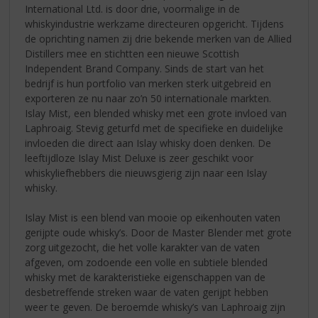
International Ltd. is door drie, voormalige in de
whiskyindustrie werkzame directeuren opgericht. Tijdens
de oprichting namen zij drie bekende merken van de Allied
Distillers mee en stichtten een nieuwe Scottish
Independent Brand Company. Sinds de start van het
bedrijf is hun portfolio van merken sterk uitgebreid en
exporteren ze nu naar zo’n 50 internationale markten.
Islay Mist, een blended whisky met een grote invloed van
Laphroaig. Stevig geturfd met de specifieke en duidelijke
invloeden die direct aan Islay whisky doen denken. De
leeftijdloze Islay Mist Deluxe is zeer geschikt voor
whiskyliefhebbers die nieuwsgierig zijn naar een Islay
whisky.
Islay Mist is een blend van mooie op eikenhouten vaten
gerijpte oude whisky’s. Door de Master Blender met grote
zorg uitgezocht, die het volle karakter van de vaten
afgeven, om zodoende een volle en subtiele blended
whisky met de karakteristieke eigenschappen van de
desbetreffende streken waar de vaten gerijpt hebben
weer te geven. De beroemde whisky’s van Laphroaig zijn