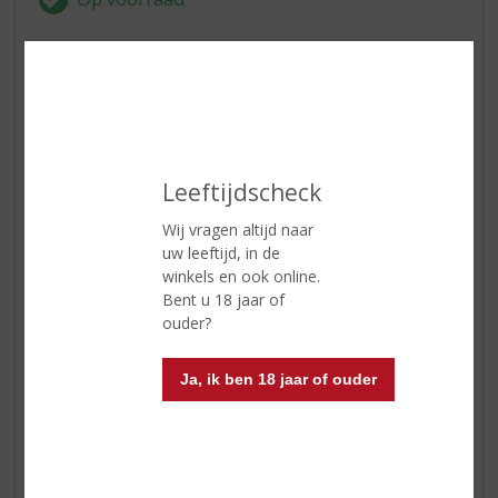
ETIKETINFORMATIE
Land van Herkomst
Schotland
Inhoud
70 CL
Leeftijdscheck
Alcoholpercentage
40% vol
Wij vragen altijd naar
uw leeftijd, in de
Soort whisky
Blended
winkels en ook online.
Bent u 18 jaar of
Kleur
vol amber
ouder?
Geur
frisse aangename Islay aroma’s
van turf met milde zoete grassige
Ja, ik ben 18 jaar of ouder
en citrus tonen
Smaak
rokerige en ziltige tonen met hout
en turf aroma’s, zachte en wat
zoetige ondertonen