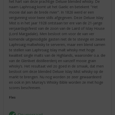
het hart van deze prachtige Deluxe blended whisky. De
naam Laphroaig komt uit het Gaelic en betekent "Het
mooie dal aan de brede rivier". In 1826 werd er een
vergunning voor twee stills afgegeven. Deze Deluxe Islay
Mist is in het jaar 1928 ontstaan ter ere van de 21-jarige
verjaardagsfeest van de zoon van de Laird of Islay House
(Lord Margadale). Men besloot om voor de van ver
komende uitgenodigde gasten niet de te stevige en zware
Laphroaig maltwhisky te serveren, maar een blend samen
te stellen van Laphroaig Islay malt whisky met hoge
kwaliteit single malts van de Highlands, waaronder o.a. die
van de Glenlivet distilleerderij en vanzelf mooie grain
whisky’s. Het resultaat viel zo goed in de smaak, dat men
besloot om deze blended Deluxe Islay Mist whisky op de
markt te brengen. Nu nog worden ze zeer gewaardeerd
en ook in Jim Murray’s Whisky Bible worden ze met hoge
scores beschreven.
Fles