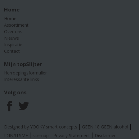
Home
Home
Assortiment
Over ons
Nieuws
Inspiratie
Contact
Mijn topSlijter
Herroepingsformulier
Interessante links
Volg ons
F
T
a
w
Designed by YOOKY smart concepts
GEEN 18 GEEN alcohol
c
i
IDIN/ITSME
sitemap
Privacy Statement
Disclaimer