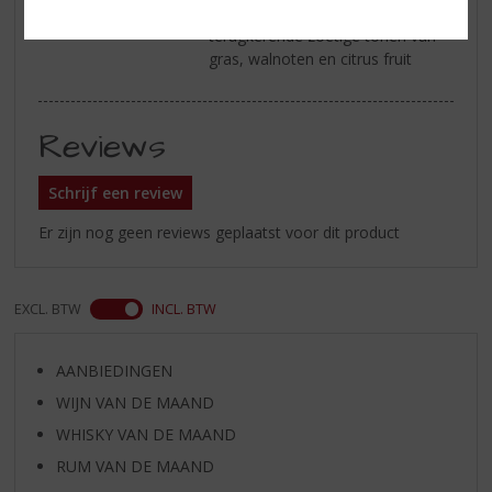
Afdronk
de afdronk is echt Islay met
terugkerende zoetige tonen van
gras, walnoten en citrus fruit
Reviews
Schrijf een review
Er zijn nog geen reviews geplaatst voor dit product
EXCL. BTW
INCL. BTW
AANBIEDINGEN
WIJN VAN DE MAAND
WHISKY VAN DE MAAND
RUM VAN DE MAAND