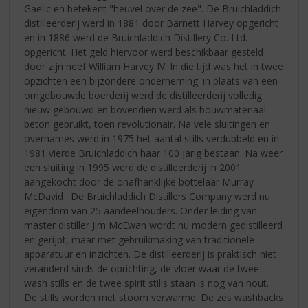
Gaelic en betekent "heuvel over de zee". De Bruichladdich
distilleerderij werd in 1881 door Barnett Harvey opgericht
en in 1886 werd de Bruichladdich Distillery Co. Ltd.
opgericht. Het geld hiervoor werd beschikbaar gesteld
door zijn neef William Harvey IV. In die tijd was het in twee
opzichten een bijzondere onderneming: in plaats van een
omgebouwde boerderij werd de distilleerderij volledig
nieuw gebouwd en bovendien werd als bouwmateriaal
beton gebruikt, toen revolutionair. Na vele sluitingen en
overnames werd in 1975 het aantal stills verdubbeld en in
1981 vierde Bruichladdich haar 100 jarig bestaan. Na weer
een sluiting in 1995 werd de distilleerderij in 2001
aangekocht door de onafhanklijke bottelaar Murray
McDavid . De Bruichladdich Distillers Company werd nu
eigendom van 25 aandeelhouders. Onder leiding van
master distiller Jim McEwan wordt nu modern gedistilleerd
en gerijpt, maar met gebruikmaking van traditionele
apparatuur en inzichten. De distilleerderij is praktisch niet
veranderd sinds de oprichting, de vloer waar de twee
wash stills en de twee spirit stills staan is nog van hout.
De stills worden met stoom verwarmd. De zes washbacks