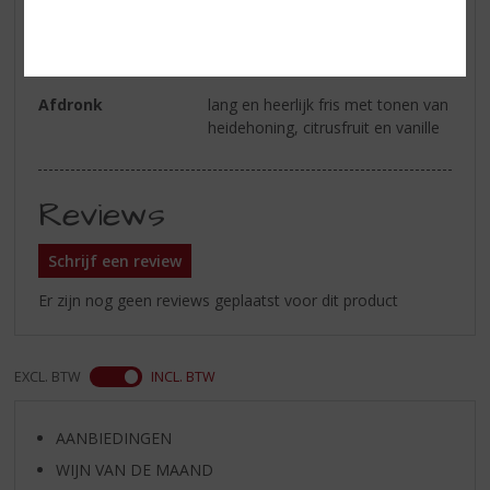
sinaasappelmarmelade,
gerstemout, getoast eikenhout en
moutsuiker
Afdronk
lang en heerlijk fris met tonen van
heidehoning, citrusfruit en vanille
Reviews
Schrijf een review
Er zijn nog geen reviews geplaatst voor dit product
EXCL. BTW
INCL. BTW
AANBIEDINGEN
WIJN VAN DE MAAND