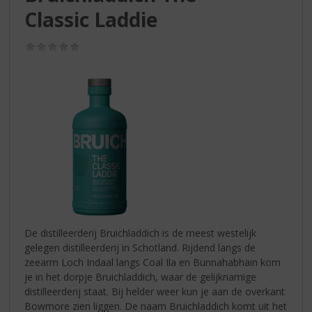
S
Classic Laddie
p
r
i
(0,0
/
n
5)
g
n
a
a
r
d
e
n
a
v
i
De distilleerderij Bruichladdich is de meest westelijk
g
gelegen distilleerderij in Schotland. Rijdend langs de
a
zeearm Loch Indaal langs Coal Ila en Bunnahabhain kom
t
je in het dorpje Bruichladdich, waar de gelijknamige
i
distilleerderij staat. Bij helder weer kun je aan de overkant
e
Bowmore zien liggen. De naam Bruichladdich komt uit het