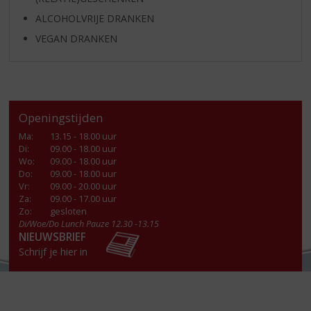
ALCOHOLVRIJE DRANKEN
VEGAN DRANKEN
Openingstijden
Ma
:
13.15 - 18.00 uur
Di
:
09.00 - 18.00 uur
Wo
:
09.00 - 18.00 uur
Do
:
09.00 - 18.00 uur
Vr
:
09.00 - 20.00 uur
Za
:
09.00 - 17.00 uur
Zo:
gesloten
Di/Woe/Do Lunch Pauze 12.30 -13.15
NIEUWSBRIEF
Schrijf je hier in