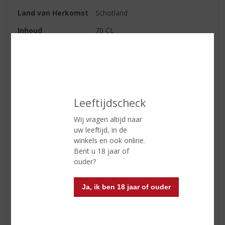
Land van Herkomst
Schotland
Inhoud
70 CL
Alcoholpercentage
46% vol
Soort whisky
Single Malt
Kleur
goud
Leeftijdscheck
Geur
eerst aroma’s van vers fruit
(appels en peren), daarna
Wij vragen altijd naar
abrikoos, ananas op siroop,
uw leeftijd, in de
vanille, moutsuiker en een hint
winkels en ook online.
van stro; als laatste komen nog
Bent u 18 jaar of
florale accenten van brem en
ouder?
kamperfoelie
Smaak
na wat eerste peperige kruidigheid
Ja, ik ben 18 jaar of ouder
wordt hij heerlijk romig met tonen
van vanille, limoen, honing en
toffee, gevolgd door framboos,
aardbei, citrusfruit,