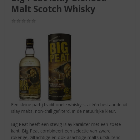
S
Malt Scotch Whisky
p
r
i
(0,0
/
n
5)
g
n
a
a
r
d
e
n
a
v
i
Een kleine partij traditionele whisky's, alléén bestaande uit
g
Islay malts, non-chill gefilterd, in de natuurlijke kleur.
a
t
Big Peat heeft een stevig Islay karakter met een zoete
i
kant. Big Peat combineert een selectie van zware
e
rokerige, ziltachtige en ook asachtige malts uitsluitend