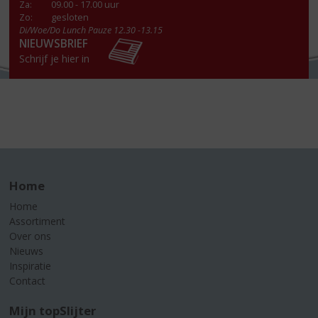
Za
:
09.00 - 17.00 uur
Zo:
gesloten
Di/Woe/Do Lunch Pauze 12.30 -13.15
NIEUWSBRIEF
Schrijf je hier in
Home
Home
Assortiment
Over ons
Nieuws
Inspiratie
Contact
Mijn topSlijter