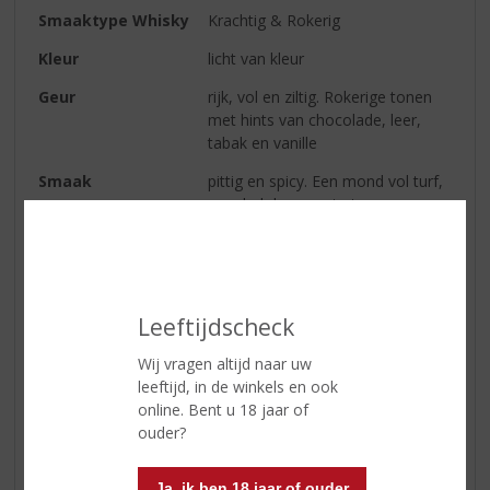
Smaaktype Whisky
Krachtig & Rokerig
Kleur
licht van kleur
Geur
rijk, vol en ziltig. Rokerige tonen
met hints van chocolade, leer,
tabak en vanille
Smaak
pittig en spicy. Een mond vol turf,
gevolgd door zoete tonen van
pure chocolade, toffee en honing.
Het geeft deze stevige whisky een
mooie zachte kant
Afdronk
lang en droog
Leeftijdscheck
Wij vragen altijd naar uw
leeftijd, in de winkels en ook
Reviews
online. Bent u 18 jaar of
ouder?
Schrijf een review
Er zijn nog geen reviews geplaatst voor dit product
Ja, ik ben 18 jaar of ouder