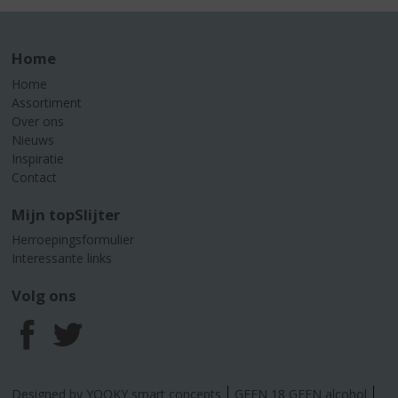
Home
Home
Assortiment
Over ons
Nieuws
Inspiratie
Contact
Mijn topSlijter
Herroepingsformulier
Interessante links
Volg ons
F
T
a
w
Designed by YOOKY smart concepts
GEEN 18 GEEN alcohol