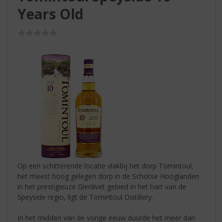
S
Years Old
p
r
i
(0,0
/
n
5)
g
n
a
a
r
d
e
n
a
v
i
Op een schitterende locatie vlakbij het dorp Tomintoul,
g
het meest hoog gelegen dorp in de Schotse Hooglanden
a
in het prestigieuze Glenlivet gebied in het hart van de
t
Speyside regio, ligt de Tomintoul Distillery.
i
e
In het midden van de vorige eeuw duurde het meer dan