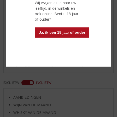
Wij vragen altijd naar uw
zoet met zachte tonen van
leeftijd, in de winkels en
eikenhout
ook online. Bent u 18 jaar
Afdronk
lang, eerst wat zoet en
of ouder?
vervolgens kruidige houttonen
Ja, ik ben 18 jaar of ouder
Reviews
Schrijf een review
Er zijn nog geen reviews geplaatst voor dit product
EXCL. BTW
INCL. BTW
AANBIEDINGEN
WIJN VAN DE MAAND
WHISKY VAN DE MAAND