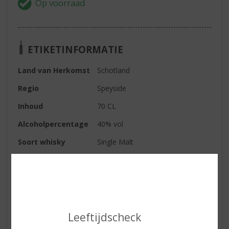
ETIKETINFORMATIE
Land van Herkomst
Schotland
Regio
Speyside
Inhoud
70 CL
Alcoholpercentage
40% vol
Soort whisky
Single Malt
Smaaktype Whisky
Mild & Zacht
Kleur
goud
Geur
licht, met tonen van toffee en een
hint van rozijnen
Leeftijdscheck
Smaak
zuiver, romig; mooie balans van