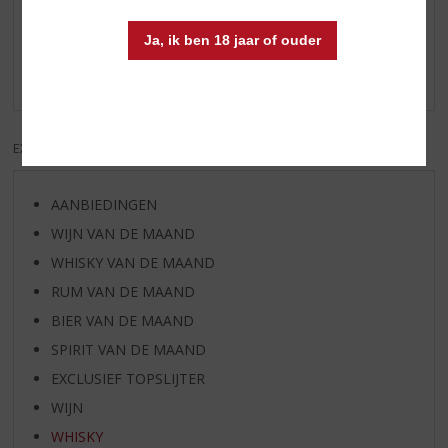
Reviews
Ja, ik ben 18 jaar of ouder
Schrijf een review
Er zijn nog geen reviews geplaatst voor dit product
EXCL. BTW
INCL. BTW
AANBIEDINGEN
WIJN VAN DE MAAND
WHISKY VAN DE MAAND
RUM VAN DE MAAND
BIER VAN DE MAAND
SPIRIT VAN DE MAAND
EXCLUSIEF TOPSLIJTER
WIJN
WHISKY