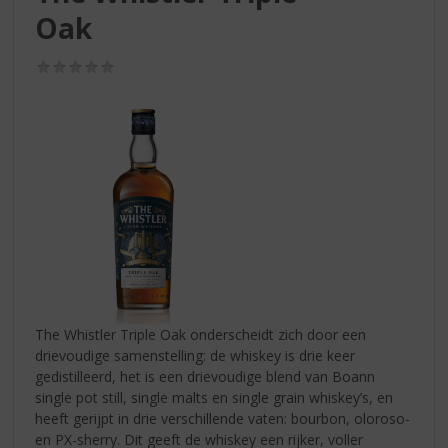
S
Oak
p
r
i
(0,0
/
n
5)
g
n
a
a
r
d
e
n
a
v
i
The Whistler Triple Oak onderscheidt zich door een
g
drievoudige samenstelling: de whiskey is drie keer
a
gedistilleerd, het is een drievoudige blend van Boann
t
single pot still, single malts en single grain whiskey’s, en
i
heeft gerijpt in drie verschillende vaten: bourbon, oloroso-
e
en PX-sherry. Dit geeft de whiskey een rijker, voller