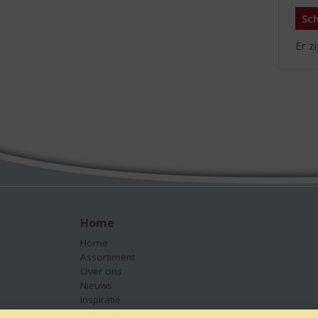
Sch
Er z
Home
Home
Assortiment
Over ons
Nieuws
Inspiratie
Contact