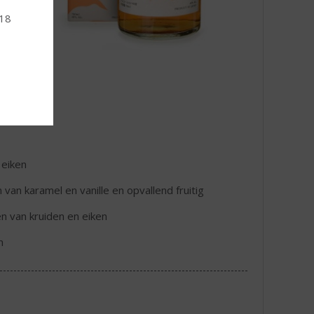
 18
 eiken
van karamel en vanille en opvallend fruitig
en van kruiden en eiken
n