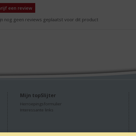
rijf een review
ijn nog geen reviews geplaatst voor dit product
Mijn topSlijter
Herroepingsformulier
Interessante links