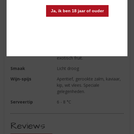
Alcoholpercentage
12% vol
Ja, ik ben 18 jaar of ouder
Soort wijn
Champagne
Smaaktype Wijn
Fris & Droog
Kleur
Wit
Geur
In de geur florale tonen en
exotisch fruit.
Smaak
Licht droog
Wijn-spijs
Aperitief, gerookte zalm, kaviaar,
kip, wit vlees. Speciale
gelegenheden.
Serveertip
6 - 8 °C
Reviews