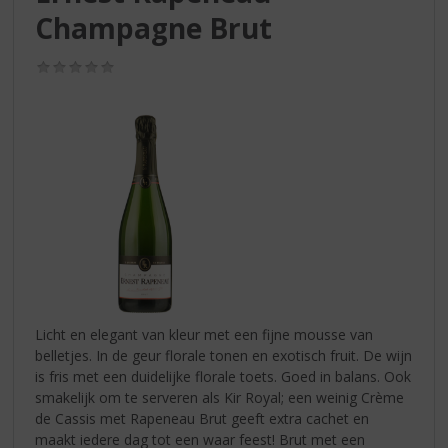
S
Champagne Brut
p
r
i
(0,0
/
n
5)
g
n
a
a
r
d
e
n
a
v
i
Licht en elegant van kleur met een fijne mousse van
g
belletjes. In de geur florale tonen en exotisch fruit. De wijn
a
is fris met een duidelijke florale toets. Goed in balans. Ook
t
smakelijk om te serveren als Kir Royal; een weinig Crème
i
de Cassis met Rapeneau Brut geeft extra cachet en
e
maakt iedere dag tot een waar feest! Brut met een