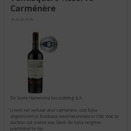
S
Carménère
p
r
i
(0,0
/
n
5)
g
n
a
a
r
d
e
n
a
v
i
De Grote Hamersma beoordeling: 8,5.
g
a
U kent het verhaal: druif carmenère, ooit bijna
t
uitgestorven in Bordeaux werd herontdekt in Chili. Wat ze
i
dachten dat merlot was bleek die bijna vergeten
e
prachtdruif te zijn.