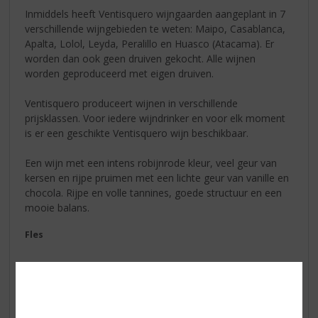
Inmiddels heeft Ventisquero wijngaarden aangeplant in 7
verschillende wijngebieden te weten: Maipo, Casablanca,
Apalta, Lolol, Leyda, Peralillo en Huasco (Atacama). Er
worden dan ook geen druiven gekocht. Alle wijnen
worden geproduceerd met eigen druiven.
Ventisquero produceert wijnen in verschillende
prijsklassen. Voor iedere wijndrinker en voor elk moment
is er een geschikte Ventisquero wijn beschikbaar.
Een wijn met een intens robijnrode kleur, veel geur van
kersen en rijpe pruimen met een lichte geur van vanille en
chocola. Rijpe en volle tannines, goede structuur en een
mooie balans.
Fles