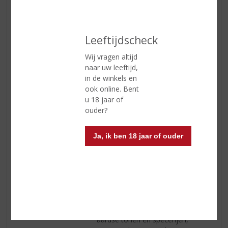
ETIKETINFORMATIE
Leeftijdscheck
Land van Herkomst
Chili
Wij vragen altijd
Druivensoort
Carmenère Syrah
naar uw leeftijd,
Inhoud
75 CL
in de winkels en
ook online. Bent
Alcoholpercentage
13% vol
u 18 jaar of
ouder?
Soort wijn
Rood
Smaaktype Wijn
Stevig & Kruidig
Ja, ik ben 18 jaar of ouder
Kleur
diep kersenrood met
bordeauxrode reflecties
Geur
een intense, aantrekkelijke geur
met zwart en rood fruit zoals
bosbes, braam en zwarte bes,
aardbei en kers, maar ook met
aardse tonen en specerijen,