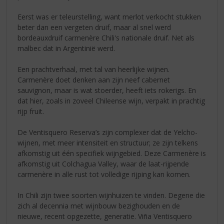
Eerst was er teleurstelling, want merlot verkocht stukken
beter dan een vergeten druif, maar al snel werd
bordeauxdruif carmenère Chili's nationale druif. Net als
malbec dat in Argentinië werd.
Een prachtverhaal, met tal van heerlijke wijnen.
Carmenère doet denken aan zijn neef cabernet
sauvignon, maar is wat stoerder, heeft iets rokerigs. En
dat hier, zoals in zoveel Chileense wijn, verpakt in prachtig
rijp fruit.
De Ventisquero Reserva’s zijn complexer dat de Yelcho-
wijnen, met meer intensiteit en structuur; ze zijn telkens
afkomstig uit één specifiek wijngebied. Deze Carmenère is
afkomstig uit Colchagua Valley, waar de laat-rijpende
carmenère in alle rust tot volledige rijping kan komen.
In Chili zijn twee soorten wijnhuizen te vinden. Degene die
zich al decennia met wijnbouw bezighouden en de
nieuwe, recent opgezette, generatie. Viña Ventisquero