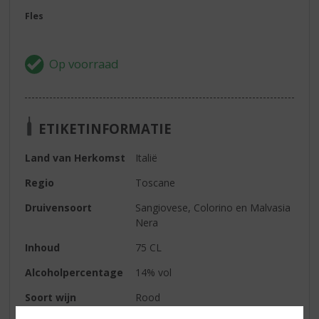
Fles
ETIKETINFORMATIE
Land van Herkomst
Italië
Regio
Toscane
Druivensoort
Sangiovese, Colorino en Malvasia
Nera
Inhoud
75 CL
Alcoholpercentage
14% vol
Soort wijn
Rood