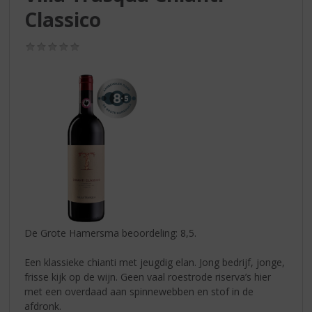
S
Classico
p
r
i
(0,0
/
n
5)
g
n
a
a
r
d
e
n
a
v
i
De Grote Hamersma beoordeling: 8,5.
g
a
Een klassieke chianti met jeugdig elan. Jong bedrijf, jonge,
t
frisse kijk op de wijn. Geen vaal roestrode riserva’s hier
i
met een overdaad aan spinnewebben en stof in de
e
afdronk.