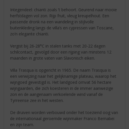
Integendeel: chianti zoals ‘t behoort. Geurend naar mooie
herfstdagen vol zon. Rijp fruit, vleug kreupelhout. Een
passende dronk na een wandeling in stijlvolle
buitenkleding langs de villa’s en cypressen van Toscane,
zo’n elegante chianti.
Vergist bij 26-28°C in stalen tanks met 20-22 dagen
schilcontact, gevolgd door een rijping van minstens 12
maanden in grote vaten van Slavonisch eiken.
Villa Trasqua is opgericht in 1965. De naam Trasqua is
een verwijzing naar het gelijknamige plateau, waarop het
wijngoed gevestigd is. Het landgoed omvat 56 hectare
wijngaarden, die zich koesteren in de immer aanwezige
zon en de aangenaam verkoelende wind vanaf de
Tyrreense zee in het westen.
De druiven worden verbouwd onder het toeziend oog van
de internationaal geroemde wijnmaker Franco Bernabei
en zijn team.