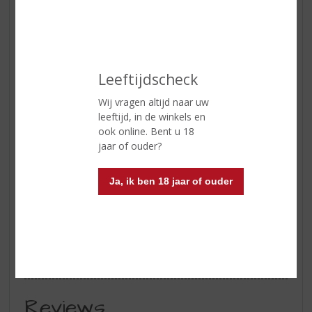
Smaaktype Wijn
Robuust & Intens
Kleur
een intense robijnrode wijn met
een licht granaatrode tint
Geur
fruitig, kruidig en delicaat
Leeftijdscheck
Smaak
een soepele, stevige wijn met
Wij vragen altijd naar uw
voldoende structuur
leeftijd, in de winkels en
Afdronk
een lange afdronk
ook online. Bent u 18
jaar of ouder?
Wijn-spijs
past erg goed bij typisch
Toscaanse voorgerechten van
Ja, ik ben 18 jaar of ouder
kaas en gedroogd vlees
(schapenkaas, ham en salami), of
hoofdgerechten met tomaat- of
ragoutsauzen
Serveertip
16 ⁰C
Reviews