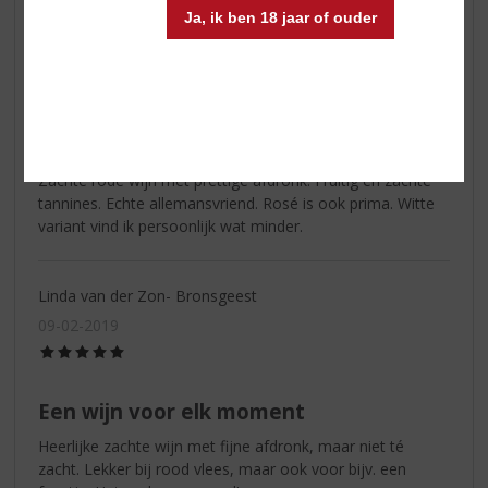
29-05-2019
Ja, ik ben 18 jaar of ouder
(4,0
/
5)
Veel waar voor je geld
Al jaren een topper bij de Topslijter. Slechts€5 voor zo'n
heerlijk wijntje en soms in de aanbieding van voor €25-28.
Zachte rode wijn met prettige afdronk. Fruitig en zachte
tannines. Echte allemansvriend. Rosé is ook prima. Witte
variant vind ik persoonlijk wat minder.
Linda van der Zon- Bronsgeest
09-02-2019
(5,0
/
5)
Een wijn voor elk moment
Heerlijke zachte wijn met fijne afdronk, maar niet té
zacht. Lekker bij rood vlees, maar ook voor bijv. een