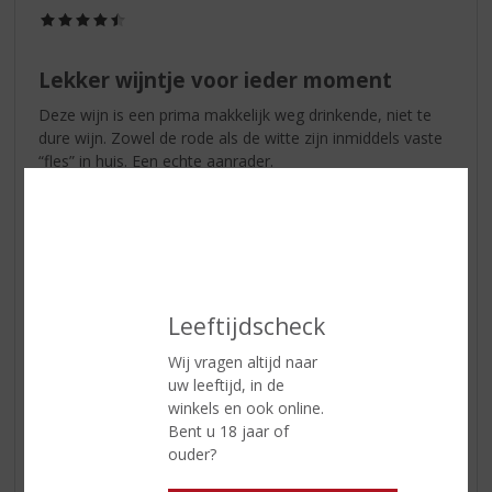
(4,5
/
5)
Lekker wijntje voor ieder moment
Deze wijn is een prima makkelijk weg drinkende, niet te
dure wijn. Zowel de rode als de witte zijn inmiddels vaste
“fles” in huis. Een echte aanrader.
Maarten Meeuwsen
16-06-2020
(4,5
/
Leeftijdscheck
5)
Een goede wijn voor weinig
Wij vragen altijd naar
Deze wijn is in goede balans zowel de smaak als afdronk ,
uw leeftijd, in de
een topper voor weinig , direct vier dozen mee genomen !
winkels en ook online.
Bent u 18 jaar of
ouder?
John Schippers