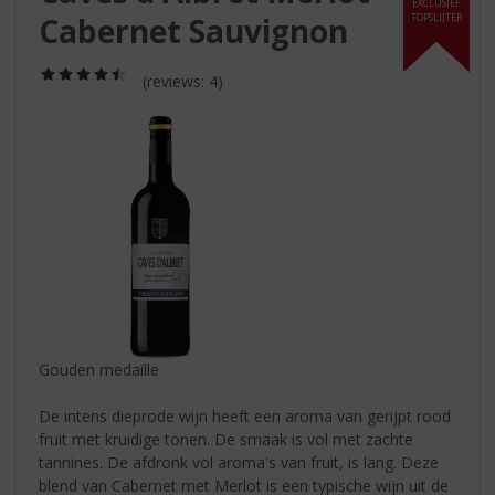
S
EXCLUSIEF
Cabernet Sauvignon
TOPSLIJTER
p
r
i
(4,5
(reviews: 4)
/
n
5)
g
n
a
a
r
d
e
n
a
v
i
Gouden medaille
g
a
De intens dieprode wijn heeft een aroma van gerijpt rood
t
fruit met kruidige tonen. De smaak is vol met zachte
i
tannines. De afdronk vol aroma's van fruit, is lang. Deze
e
blend van Cabernet met Merlot is een typische wijn uit de