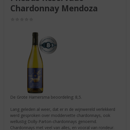
S
Chardonnay Mendoza
p
r
i
(0,0
/
n
5)
g
n
a
a
r
d
e
n
a
v
i
De Grote Hamersma beoordeling: 8,5.
g
a
Lang geleden al weer, dat er in de wijnwereld verlekkerd
t
werd gesproken over moddervette chardonnays, ook
i
wellustig Dolly-Parton-chardonnays genoemd.
e
Chardonnays met veel van alles, en vooral van rondeur.