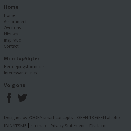
Home
Home
Assortiment
Over ons
Nieuws
Inspiratie
Contact
Mijn topSlijter
Herroepingsformulier
Interessante links
Volg ons
F
T
a
w
Designed by YOOKY smart concepts
GEEN 18 GEEN alcohol
c
i
IDIN/ITSME
sitemap
Privacy Statement
Disclaimer