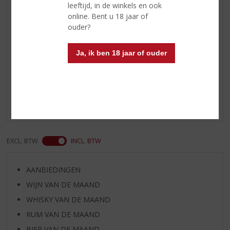
kerriegerechten, kip en stevige
leeftijd, in de winkels en ook
visschotels komt de wijn goed tot
online. Bent u 18 jaar of
zijn recht
ouder?
Ja, ik ben 18 jaar of ouder
Reviews
Schrijf een review
Er zijn nog geen reviews geplaatst voor dit product
EXCL. BTW
INCL. BTW
AANBIEDINGEN
WIJN VAN DE MAAND
WHISKY VAN DE MAAND
RUM VAN DE MAAND
BIER VAN DE MAAND